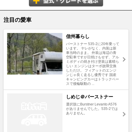
注目の愛車
信州暮らし
バーストナー 535-2に20年乗って
います。 ヤレがなく、内装は新
車当時のまま。 外装は海辺の青
空駐車ですが日焼けもせず、アル
ミボディの焼き付け塗装は素晴ら
しい エンジンはターボ故障交換
しただけ。 フィアットのエンジ
ンじゃ良く走るし優秀です 国産
キャンピングカーはトラックベー
スで後輪駆動の ...
しめじ＠バーストナー
選択肢にBurstner Levanto A576
がありませんでした。535-2では
ありません。