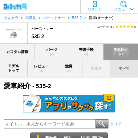
ログイン
メニュー
みんカラ
車種別
バーストナー
535-2
愛車(オーナー)
ユーザー評価：
5
バーストナー
535-2
パーツ
整備手帳
愛車紹介
カスタム情報
(0)
(0)
(2)
モデル
レビュー
燃費
中古車
すべて
トップ
(1)
(0)
愛車紹介
- 535-2
クリア