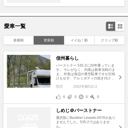
愛車一覧
新着順
更新順
イイね！順
クリップ順
信州暮らし
バーストナー 535-2に20年乗っていま
す。 ヤレがなく、内装は新車当時のま
ま。 外装は海辺の青空駐車ですが日焼
けもせず、アルミボディの焼き付け ...
型式
2002年製532-2
6
0
0
0
しめじ＠バーストナー
選択肢にBurstner Levanto A576があり
ませんでした。535-2ではありませ
ん。