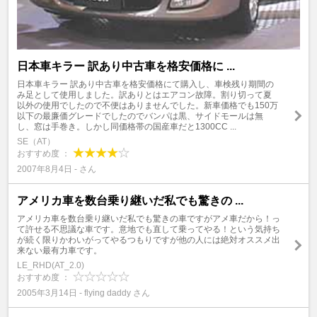
日本車キラー 訳あり中古車を格安価格に ...
日本車キラー 訳あり中古車を格安価格にて購入し、車検残り期間の
み足として使用しました。訳ありとはエアコン故障。割り切って夏
以外の使用でしたので不便はありませんでした。新車価格でも150万
以下の最廉価グレードでしたのでバンパは黒、サイドモールは無
し、窓は手巻き。しかし同価格帯の国産車だと1300CC ...
SE（AT）
おすすめ度 ：
2007年8月4日 - さん
アメリカ車を数台乗り継いだ私でも驚きの ...
アメリカ車を数台乗り継いだ私でも驚きの車ですがアメ車だから！っ
て許せる不思議な車です。意地でも直して乗ってやる！という気持ち
が続く限りかわいがってやるつもりですが他の人には絶対オススメ出
来ない最有力車です。
LE_RHD(AT_2.0)
おすすめ度 ：
2005年3月14日 - flying daddy さん