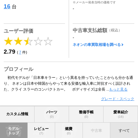
※メーカー発表当時の価格です
16
台
-
中古車支払総額
（税込）
ユーザー評価
-
ネオンの車買取相場を調べる
2.79
(
7
件)
プロフィール
初代モデルが「日本車キラー」という異名を持っていたことからも分かる通
り、 ネオンは日本や韓国からやって来る安価な輸入車に対抗すべく設計され
た、クライ スラーのコンパクトカー。 ボディサイズは全長 ...
もっと見る
グレード・スペック
パーツ
整備手帳
愛車紹介
カスタム情報
(0)
(0)
(16)
モデル
レビュー
燃費
中古車
すべて
トップ
(7)
(0)