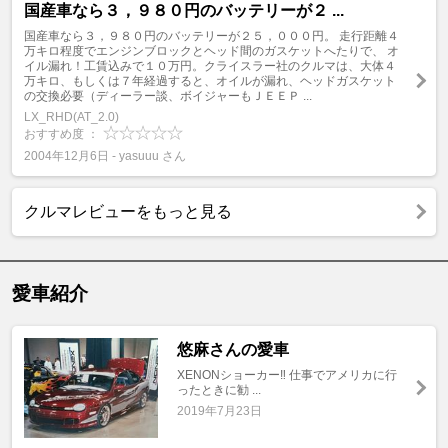
国産車なら３，９８０円のバッテリーが２ ...
国産車なら３，９８０円のバッテリーが２５，０００円。 走行距離４
万キロ程度でエンジンブロックとヘッド間のガスケットへたりで、 オ
イル漏れ！工賃込みで１０万円。クライスラー社のクルマは、大体４
万キロ、もしくは７年経過すると、オイルが漏れ、ヘッドガスケット
の交換必要（ディーラー談、ボイジャーもＪＥＥＰ ...
LX_RHD(AT_2.0)
おすすめ度 ：
2004年12月6日 - yasuuu さん
クルマレビューをもっと見る
愛車紹介
悠麻さんの愛車
XENONショーカー‼️ 仕事でアメリカに行
ったときに勧 ...
2019年7月23日