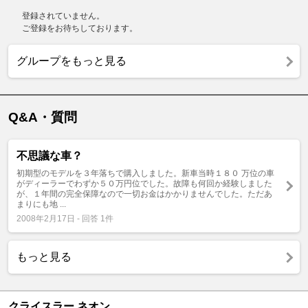
登録されていません。
ご登録をお待ちしております。
グループをもっと見る
Q&A・質問
不思議な車？
初期型のモデルを３年落ちで購入しました。新車当時１８０ 万位の車
がディーラーでわずか５０万円位でした。故障も何回か経験しました
が、１年間の完全保障なので一切お金はかかりませんでした。ただあ
まりにも地 ...
2008年2月17日 - 回答 1件
もっと見る
クライスラー ネオン