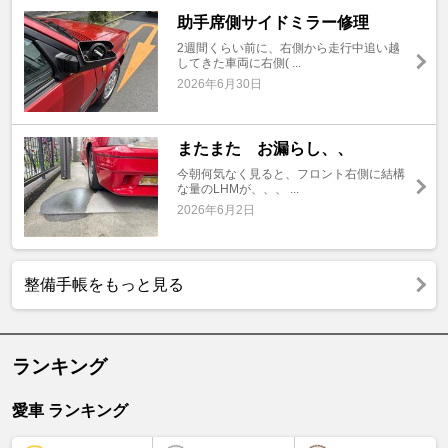
助手席側サイドミラー修理
2週間くらい前に、右側から走行中追い越
してきた車両に右側( ...
2026年6月30日
またまた お漏らし、、
今朝何気なく見ると、フロント右側に結構
な量のLHMが、、、 ...
2026年6月2日
整備手帳をもっと見る
ランキング
愛車 ランキング