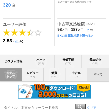
※メーカー発表当時の価格です
320
台
-
中古車支払総額
（税込）
ユーザー評価
98
187
～
万円
万円
（
7
件）
BXの車買取相場を調べる
3.53
(
48
件)
パーツ
整備手帳
愛車紹介
カスタム情報
(124)
(571)
(320)
モデル
レビュー
燃費
中古車
すべて
トップ
(48)
(586)
(7)
クリア