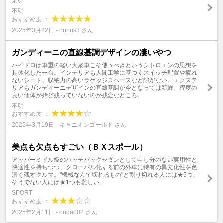
よい
不明
おすすめ度 ：
2025年3月22日 - noriris3 さん
ガンディーニの直線基調デザインの凄いやつ
ハイドロは車重の軽い大衆車こそ使うべきというシトロエンの思想を
具体化した一台。インテリアも人間工学に基づくスイッチ配置や疲れ
ないシート、収納力の高いラゲッジスペースなど隙がない。エクステ
リアもガンディーニデザインの直線基調が今となっては新鮮。程度の
良い個体が殆ど残っていないのが残念なところ。
不明
おすすめ度 ：
2025年3月19日 - キャニオンゴールド さん
美点も欠点もすごい（ＢＸスポール）
アッパーミドル級のハッチバックセダンとして申し分のない実用性と
快適性を持ちつつ、グローバル化する前の外車に特有の異文化性を色
濃く残すクルマ。"機械なんて壊れるもの"と割り切れる人には★5つ、
そうでない人には★1つも難しい。
SPORT
おすすめ度 ：
2025年2月11日 - onda002 さん