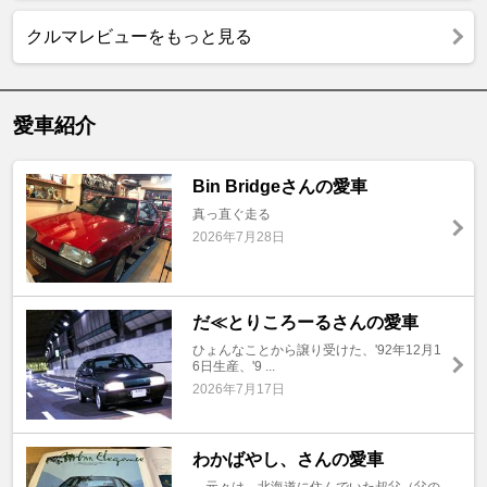
クルマレビューをもっと見る
愛車紹介
Bin Bridgeさんの愛車
真っ直ぐ走る
2026年7月28日
だ≪とりころーるさんの愛車
ひょんなことから譲り受けた、'92年12月1
6日生産、'9 ...
2026年7月17日
わかばやし、さんの愛車
元々は、北海道に住んでいた叔父（父の