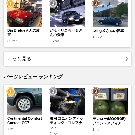
Bin Bridgeさんの愛
だ≪とりころーるさ
twingo7さんの愛車
車
んの愛車
10
PV
68
15
PV
PV
もっと見る
パーツレビュー ランキング
Continental Comfort
汎用 ユニオンフィッ
モンロー(MOOROE)
Contact CC7
ティング・フレアナ
フロントスフィア
ット
3
1
PV
PV
2
PV