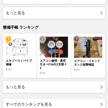
もっと見る
整備手帳 ランキング
エキゾーストパイプ
エアコン修理・真空
エアコン・リキッド
補修
引き〜Cold12充填 #
タンク故障検証
2
6
4
PV
PV
5
PV
もっと見る
すべてのランキングを見る