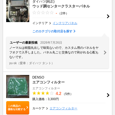
ダイハツ(純正)
ウッド調センタークラスターパネル
-
（2件）
インテリア
インテリアパネル
このカテゴリの取付店を探す
ユーザーの最新投稿
2026年7月26日
ノーマルは樹脂丸出しで味気ないので、カスタム用のパネルをヤ
フオクで入手しました。パネル丸ごと交換なので剥がれる心配も
ないです。
yu-sk
（愛車：ダイハツ タント）
DENSO
エアコンフィルター
エアコンフィルター
4.2
（5件）
購入価格：3,300円
この商品の
カーケア
エアコンフィルター
価格を比較する