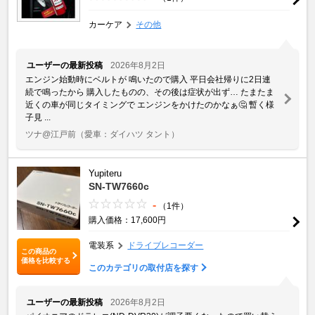
カーケア
その他
ユーザーの最新投稿
2026年8月2日
エンジン始動時にベルトが 鳴いたので購入 平日会社帰りに2日連
続で鳴ったから 購入したものの、その後は症状が出ず… たまたま
近くの車が同じタイミングで エンジンをかけたのかなぁ🤔 暫く様
子見 ...
ツナ@江戸前
（愛車：ダイハツ タント）
Yupiteru
SN-TW7660c
-
（1件）
購入価格：17,600円
電装系
ドライブレコーダー
この商品の
価格を比較する
このカテゴリの取付店を探す
ユーザーの最新投稿
2026年8月2日