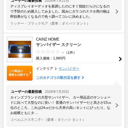
ユーザーの最新投稿
2026年7月21日
ディスプレイオーディオを新調したのにすぐ指紋だらけになるの
で予防のため購入してみました。因みにガラコのスマホ用の物は
即効果がなくなるので色々調べてコレに決めました。
リッチー・ブラックモア
（愛車：ダイハツ タント）
CAINZ HOME
サンバイザー スクリーン
-
（1件）
購入価格：1,980円
インテリア
サンバイザー
この商品の
価格を比較する
このカテゴリの取付店を探す
ユーザーの最新投稿
2026年7月20日
カインズブランドの大型サンバイザー。 カー用品店のサンシェー
ドに比べて大型なのに安い！ 普通のサンバイザーだと高さが15㎝
位のところ、これは24㎝だから天井の高いタントにぴったり。な
お縦横ともにタ ...
コペルニクス不二子♂
（愛車：ダイハツ タント）