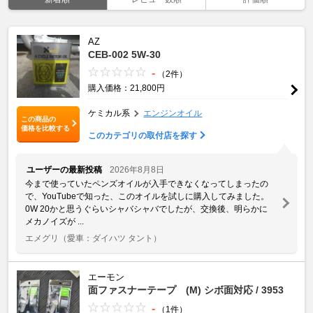
AZ
CEB-002 5W-30
-
（2件）
購入価格：21,800円
ケミカル系
エンジンオイル
この商品の
価格を比較する
このカテゴリの取付店を探す
ユーザーの最新投稿
2026年8月8日
今まで使っていたペンズオイルが入手できなくなってしまったの
で、YouTubeで知った、このオイルを試しに購入してみました。
0W 20かと思うぐらいシャバシャバでしたが、交換後、明らかに
メカノイズが ...
エメグリ
（愛車：ダイハツ タント）
エーモン
面ファスナーテープ (M) シボ面対応 / 3953
-
（1件）