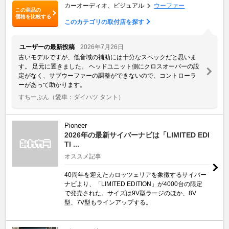
カーオーディオ、ビジュアル
ウーファー
この商品の
価格を比較する
このカテゴリの取付店を探す
ユーザーの最新投稿
2026年7月26日
古いモデルですが、低音域の補助には十分なスペックだと思いま
す。 足元に置きました。 ヘッドユニット側にクロスオーバーの設
定がなく、サブウーファーの調整ができないので、コントローラ
ーがあって助かります。
すちーぶん
（愛車：ダイハツ タント）
Pioneer
2026年の最新サイバーナビは「LIMITED EDI
TI ...
オススメ記事
40周年を迎えたカロッツェリアを象徴するサイバー
ナビより、「LIMITED EDITION」が4000台の限定
で発売された。サイズは9V型ラージのほか、8V
型、7V型もラインアップする。