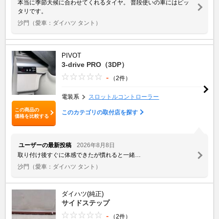
本当に季節天候に合わせてくれるタイヤ。 普段使いの車にはピッ
タリです。
沙門
（愛車：ダイハツ タント）
PIVOT
3-drive PRO（3DP）
-
（2件）
電装系
スロットルコントローラー
この商品の
このカテゴリの取付店を探す
価格を比較する
ユーザーの最新投稿
2026年8月8日
取り付け後すぐに体感できたが慣れると一緒…
沙門
（愛車：ダイハツ タント）
ダイハツ(純正)
サイドステップ
-
（2件）