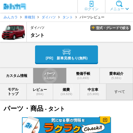
ログイン
メニュー
みんカラ
車種別
ダイハツ
タント
パーツレビュー
ダイハツ
型式・グレードで絞る
タント
[PR] 新車見積もり(無料)
パーツ
整備手帳
愛車紹介
カスタム情報
(12,638)
(13,493)
(5,681)
モデル
レビュー
燃費
中古車
すべて
トップ
(894)
(19,629)
(15,906)
パーツ・商品
- タント