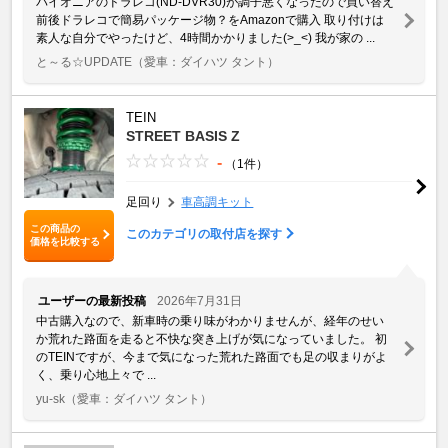
パイオニアのドラレコ(ND-DVR30)が調子悪くなったので買い替え
前後ドラレコで簡易パッケージ物？をAmazonで購入 取り付けは
素人な自分でやったけど、4時間かかりました(>_<) 我が家の ...
と～る☆UPDATE
（愛車：ダイハツ タント）
TEIN
STREET BASIS Z
-
（1件）
足回り
車高調キット
この商品の
このカテゴリの取付店を探す
価格を比較する
ユーザーの最新投稿
2026年7月31日
中古購入なので、新車時の乗り味がわかりませんが、経年のせい
か荒れた路面を走ると不快な突き上げが気になっていました。 初
のTEINですが、今まで気になった荒れた路面でも足の収まりがよ
く、乗り心地上々で ...
yu-sk
（愛車：ダイハツ タント）