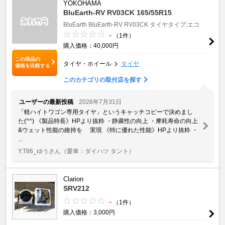
YOKOHAMA
BluEarth-RV RV03CK 165/55R15
BluEarth
BluEarth-RV RV03CK
タイヤタイプ:エコ
-
（1件）
購入価格：40,000円
この商品の
タイヤ・ホイール
タイヤ
価格を比較する
このカテゴリの取付店を探す
ユーザーの最新投稿
2026年7月31日
「軽ハイトワゴン専用タイヤ」というキャッチコピーで決めまし
た(^^) 《製品特長》HPより抜粋 ・静粛性の向上 ・摩耗寿命の向上
&ウェット性能の維持を 実現 《特に優れた性能》HPより抜粋 ・
...
Y.T86_ゆうさん
（愛車：ダイハツ タント）
Clarion
SRV212
-
（1件）
購入価格：3,000円