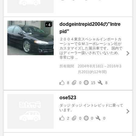
dodgeintrepid2004の"Intre
4
+
pid"
２００４東京スペシャルインポートカ
ーショーでＧＭコーポレーション社が
カスタマイズした展示車です。 国内で
はディーラー扱いされていないため、
非常に珍 ...
所有期間
2004年8月18日～2016年3
月20日(約12年間)
8
0
15
8
ose523
ダッジ ダッジ イントレビッドに乗って
います。
2
0
0
0