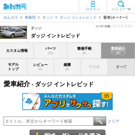
ログイン
メニュー
みんカラ
車種別
ダッジ
ダッジ イントレビッド
愛車(オーナー)
ユーザー評価：
-
ダッジ
ダッジ イントレビッド
パーツ
整備手帳
愛車紹介
カスタム情報
(15)
(8)
(5)
モデル
レビュー
燃費
中古車
すべて
トップ
(0)
(9)
愛車紹介
- ダッジ イントレビッド
クリア