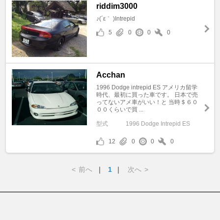
riddim3000
♪(´ε｀ )Intrepid
5
0
0
0
Acchan
1996 Dodge intrepid ES アメリカ留学
時代、最初に買った車です。 日本で売
ってないアメ車がいい！と 当時＄６０
００くらいで買 ...
型式
1996 Dodge Intrepid ES
12
0
0
0
<
前へ
｜
1
｜
次へ
>