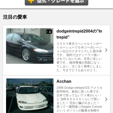
注目の愛車
dodgeintrepid2004の"In
4
+
trepid"
２００４東京スペシャルインポー
トカーショーでＧＭコーポレーシ
ョン社がカスタマイズした展示車
です。 国内ではディーラー扱い
されていないため、非常に珍しい
車です。 維持整備が高額になっ
てしまい、泣く泣く廃車にしまし
た。今までどうもありがとう。
Acchan
1996 Dodge intrepid ES アメリカ
留学時代、最初に買った車です。
日本で売ってないアメ車がいい！
と 当時＄６０００くらいで買い
ました！ 完全に騙されました！
買って一週間後にOxygen Censor
という ガソリンの酸素を制御す