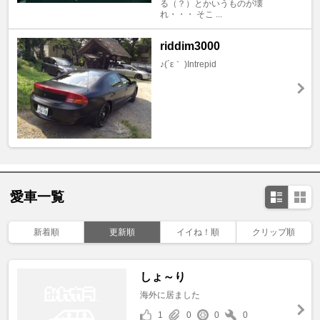
る（？）とかいうものが壊
れ・・・ そこ ...
riddim3000
♪(´ε｀ )Intrepid
愛車一覧
新着順
更新順
イイね！順
クリップ順
しょ～り
海外に居ました
1
0
0
0