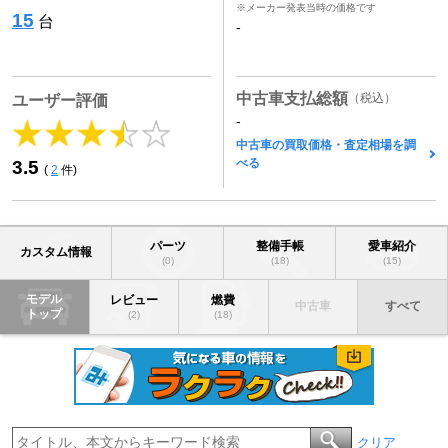
※メーカー発表当時の価格です
15
台
-
中古車支払総額
（税込）
ユーザー評価
-
中古車の買取価格・査定相場を調
べる
3.5
(
2
件)
パーツ
整備手帳
愛車紹介
カスタム情報
(0)
(18)
(15)
モデル
レビュー
燃費
中古車
すべて
トップ
(2)
(18)
クリア