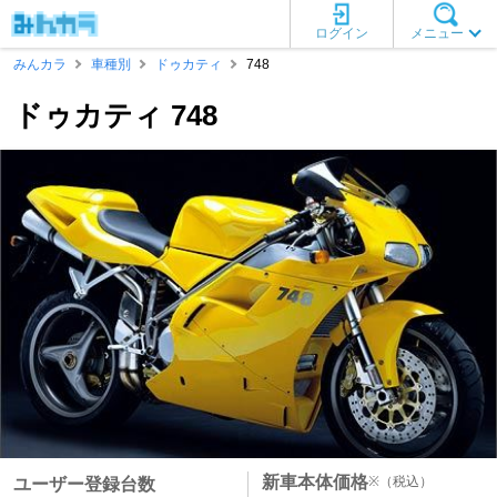
ログイン
メニュー
みんカラ
車種別
ドゥカティ
748
ドゥカティ 748
新車本体価格
※
（税込）
ユーザー登録台数