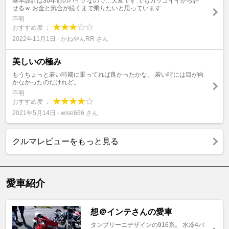
基本設計は30年前のバイクなので…大変です でもカッコイイから許
せるｗ お金と気合が続くまで乗りたいと思っています
不明
おすすめ度 ：
2022年11月1日 - かねやんRR さん
美しいの極み
もうちょっと若い時期に乗ってれば良かったかな。 若い時には目が向
かなかったのだけれど。
不明
おすすめ度 ：
2021年5月14日 - wise666 さん
クルマレビューをもっと見る
愛車紹介
想＠インテさんの愛車
タンブリーニデザインの916系。 水冷4バ