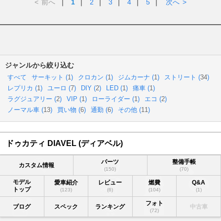
<
前へ
｜
1
｜
2
｜
3
｜
4
｜
5
｜
次へ
>
ジャンルから絞り込む
すべて
サーキット (
1
)
クロカン (
1
)
ジムカーナ (
1
)
ストリート (
34
)
レプリカ (
1
)
ユーロ (
7
)
DIY (
2
)
LED (
1
)
痛車 (
1
)
ラグジュアリー (
2
)
VIP (
1
)
ローライダー (
1
)
エコ (
2
)
ノーマル車 (
13
)
買い物 (
6
)
通勤 (
6
)
その他 (
11
)
ドゥカティ DIAVEL (ディアベル)
パーツ
整備手帳
カスタム情報
(150)
(70)
モデル
愛車紹介
レビュー
燃費
Q&A
トップ
(123)
(6)
(104)
(1)
フォト
ブログ
スペック
ランキング
中古車
(72)