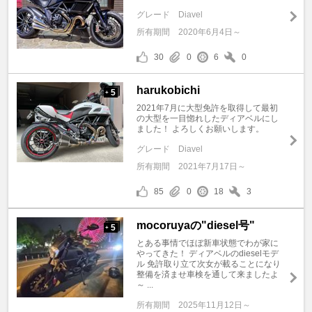
グレード
Diavel
所有期間
2020年6月4日～
30
0
6
0
harukobichi
5
+
2021年7月に大型免許を取得して最初
の大型を一目惚れしたディアベルにし
ました！ よろしくお願いします。
グレード
Diavel
所有期間
2021年7月17日～
85
0
18
3
mocoruyaの"diesel号"
5
+
とある事情でほぼ新車状態でわが家に
やってきた！ ディアベルのdieselモデ
ル 免許取り立て次女が載ることになり
整備を済ませ車検を通して来ましたよ
～ ...
所有期間
2025年11月12日～