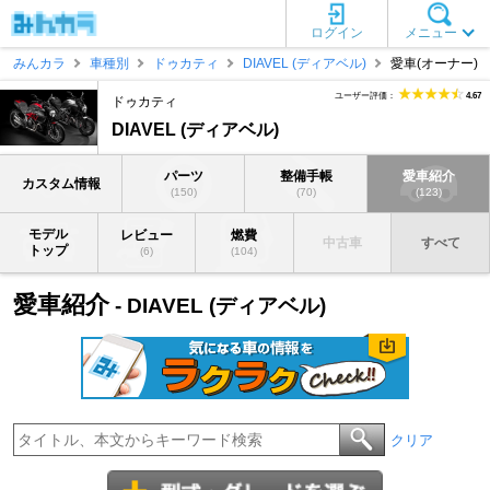
ログイン
メニュー
みんカラ
車種別
ドゥカティ
DIAVEL (ディアベル)
愛車(オーナー)
ユーザー評価：
4.67
ドゥカティ
DIAVEL (ディアベル)
パーツ
整備手帳
愛車紹介
カスタム情報
(150)
(70)
(123)
モデル
レビュー
燃費
中古車
すべて
トップ
(6)
(104)
愛車紹介
- DIAVEL (ディアベル)
クリア