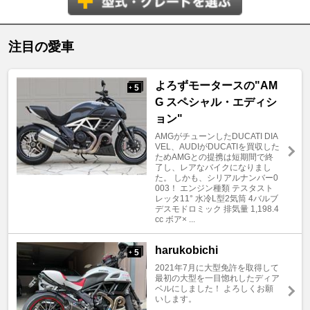
注目の愛車
よろずモータースの"AM
5
+
G スペシャル・エディシ
ョン"
AMGがチューンしたDUCATI DIA
VEL、AUDIがDUCATIを買収した
ためAMGとの提携は短期間で終
了し、レアなバイクになりまし
た。 しかも、シリアルナンバー0
003！ エンジン種類 テスタスト
レッタ11° 水冷L型2気筒 4バルブ
デスモドロミック 排気量 1,198.4
cc ボア× ...
harukobichi
5
+
2021年7月に大型免許を取得して
最初の大型を一目惚れしたディア
ベルにしました！ よろしくお願
いします。