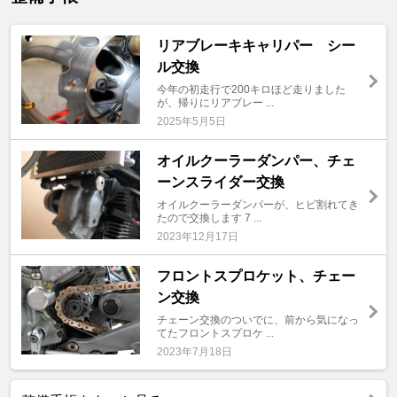
リアブレーキキャリパー シー
ル交換
今年の初走行で200キロほど走りました
が、帰りにリアブレー ...
2025年5月5日
オイルクーラーダンパー、チェ
ーンスライダー交換
オイルクーラーダンパーが、ヒビ割れてき
たので交換します 7 ...
2023年12月17日
フロントスプロケット、チェー
ン交換
チェーン交換のついでに、前から気になっ
てたフロントスプロケ ...
2023年7月18日