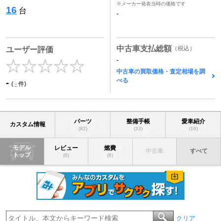
※メーカー発表当時の価格です
16
台
-
中古車支払総額
（税込）
ユーザー評価
-
中古車の買取価格・査定相場を調
べる
-
(
-
件)
パーツ
整備手帳
愛車紹介
カスタム情報
(82)
(33)
(16)
モデル
レビュー
燃費
中古車
すべて
トップ
(0)
(6)
クリア