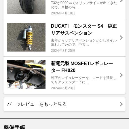
T32が9000㎞でスリップサインが出てきた
ので、車検の時 ...
2026年4月18日
DUCATI モンスター S4 純正
リアサスペンション
去年からリアサスペンションが少しオイル
漏れしてたので、中古 ...
2024年8月25日
新電元製 MOSFETレギュレー
ター FH020
純正のレギュレーターを、コードを延長し
てリアフェンダー下に ...
2024年6月23日
パーツレビューをもっと見る
整備手帳