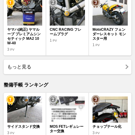
ヤマハ(純正) ヤマル
CNC RACING フレ
MotoCRAZY フェン
ーブ プレミアムシン
ームプラグ
ダーレスキット モン
セティック MA2 10
スター用
1
PV
W-40
1
PV
3
PV
もっと見る
整備手帳 ランキング
サイドスタンド交換
MOS FETレギュレー
チョップテール化
ター交換
3
3
PV
PV