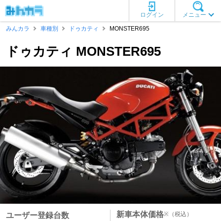
ログイン
メニュー
みんカラ
車種別
ドゥカティ
MONSTER695
ドゥカティ MONSTER695
新車本体価格
※
（税込）
ユーザー登録台数