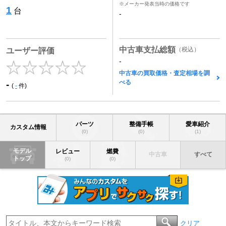
※メーカー発表当時の価格です
1
台
-
中古車支払総額
（税込）
ユーザー評価
-
中古車の買取価格・査定相場を調
べる
-
(
-
件)
パーツ
整備手帳
愛車紹介
カスタム情報
(0)
(0)
(1)
モデル
レビュー
燃費
中古車
すべて
トップ
(0)
(0)
クリア