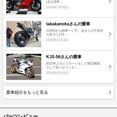
LEを増車 ...
2026年7月25日
takakanokaさんの愛車
1198Sから納車一ヶ月… あまりの不具合
の多さに119 ...
2020年11月3日
KJS-56さんの愛車
約25年ぶりにリターンをして限定解除。
そして色々なリッタ ...
2020年8月15日
愛車紹介をもっと見る
パーツレビュー