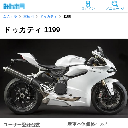
ログイン
メニュー
みんカラ
車種別
ドゥカティ
1199
ドゥカティ 1199
新車本体価格
※
（税込）
ユーザー登録台数