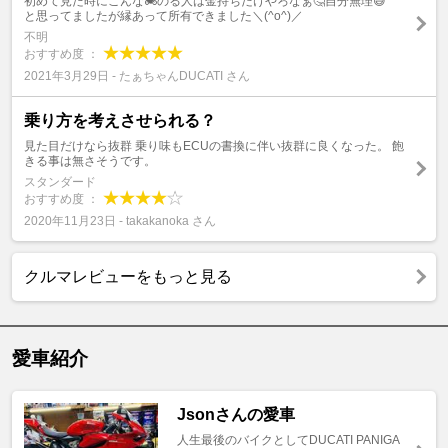
初めて見た時にこんな🏍️のる人は金持ちだけやろなぁ🤔自分無理😅
と思ってましたが縁あって所有できました＼(^o^)／
不明
おすすめ度 ：
2021年3月29日 - たぁちゃんDUCATI さん
乗り方を考えさせられる？
見た目だけなら抜群 乗り味もECUの書換に伴い抜群に良くなった。 飽
きる事は無さそうです。
スタンダード
おすすめ度 ：
2020年11月23日 - takakanoka さん
クルマレビューをもっと見る
愛車紹介
Jsonさんの愛車
人生最後のバイクとしてDUCATI PANIGA