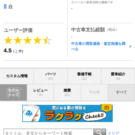
※メーカー発表当時の価格です
8
台
-
中古車支払総額
（税込）
ユーザー評価
-
中古車の買取価格・査定相場を調
べる
4.5
(
2
件)
パーツ
整備手帳
愛車紹介
カスタム情報
(41)
(11)
(8)
モデル
レビュー
燃費
中古車
すべて
トップ
(2)
(42)
クリア