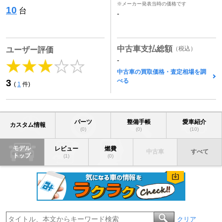
※メーカー発表当時の価格です
10
台
-
中古車支払総額
（税込）
ユーザー評価
-
中古車の買取価格・査定相場を調
べる
3
(
1
件)
パーツ
整備手帳
愛車紹介
カスタム情報
(0)
(0)
(10)
モデル
レビュー
燃費
中古車
すべて
トップ
(1)
(0)
クリア