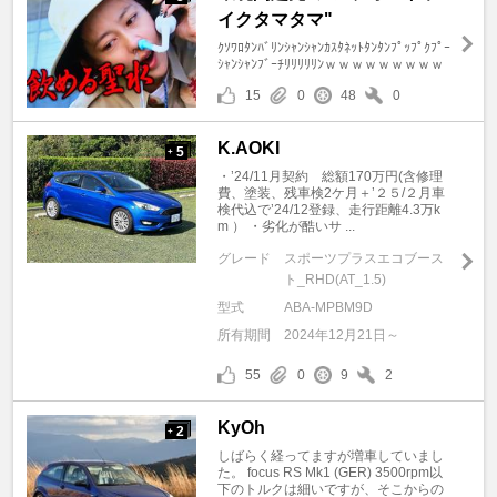
イクタマタマ"
ｸｿﾜﾛﾀﾝﾊﾞﾘﾝｼｬﾝｼｬﾝｶｽﾀﾈｯﾄﾀﾝﾀﾝﾌﾟｯﾌﾟｸﾌﾟｰ
ｼｬﾝｼｬﾝﾌﾞｰﾁﾘﾘﾘﾘﾘﾝｗｗｗｗｗｗｗｗｗ
15
0
48
0
K.AOKI
5
+
・’24/11月契約 総額170万円(含修理
費、塗装、残車検2ケ月＋’２５/２月車
検代込で’24/12登録、走行距離4.3万k
m ） ・劣化が酷いサ ...
グレード
スポーツプラスエコブース
ト_RHD(AT_1.5)
型式
ABA-MPBM9D
所有期間
2024年12月21日～
55
0
9
2
KyOh
2
+
しばらく経ってますが増車していまし
た。 focus RS Mk1 (GER) 3500rpm以
下のトルクは細いですが、そこからの