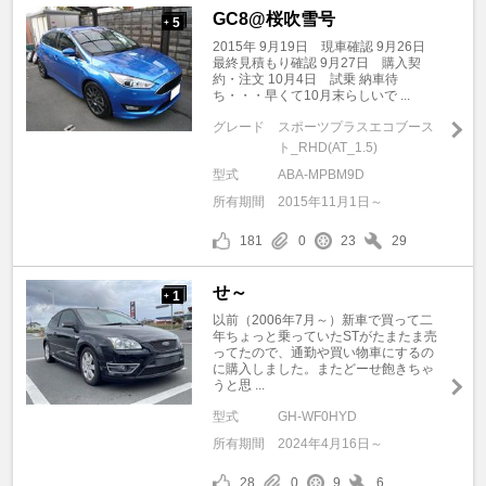
GC8@桜吹雪号
5
+
2015年 9月19日 現車確認 9月26日
最終見積もり確認 9月27日 購入契
約・注文 10月4日 試乗 納車待
ち・・・早くて10月末らしいで ...
グレード
スポーツプラスエコブース
ト_RHD(AT_1.5)
型式
ABA-MPBM9D
所有期間
2015年11月1日～
181
0
23
29
せ～
1
+
以前（2006年7月～）新車で買って二
年ちょっと乗っていたSTがたまたま売
ってたので、通勤や買い物車にするの
に購入しました。またどーせ飽きちゃ
うと思 ...
型式
GH-WF0HYD
所有期間
2024年4月16日～
28
0
9
6