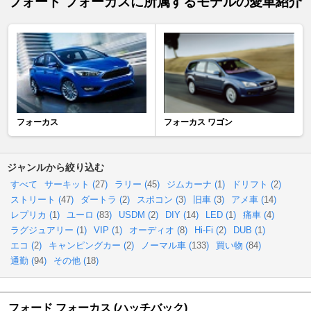
フォード フォーカスに所属するモデルの愛車紹介
フォーカス
フォーカス ワゴン
ジャンルから絞り込む
すべて
サーキット (
27
)
ラリー (
45
)
ジムカーナ (
1
)
ドリフト (
2
)
ストリート (
47
)
ダートラ (
2
)
スポコン (
3
)
旧車 (
3
)
アメ車 (
14
)
レプリカ (
1
)
ユーロ (
83
)
USDM (
2
)
DIY (
14
)
LED (
1
)
痛車 (
4
)
ラグジュアリー (
1
)
VIP (
1
)
オーディオ (
8
)
Hi-Fi (
2
)
DUB (
1
)
エコ (
2
)
キャンピングカー (
2
)
ノーマル車 (
133
)
買い物 (
84
)
通勤 (
94
)
その他 (
18
)
フォード フォーカス (ハッチバック)