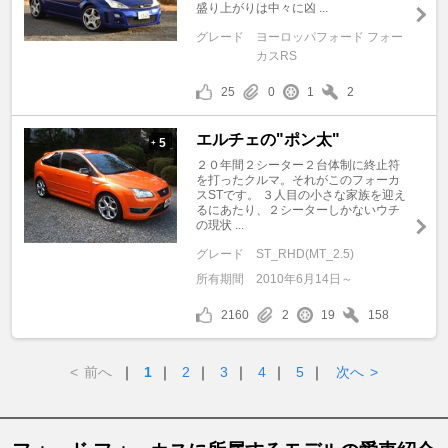
盛り上がりは中々に凶 ...
グレード
ヨーロッパフォード フォー
カスRS
25
0
1
2
エルチェの"ポン太"
5
+
２０年間２シーター２台体制に終止符
を打ったクルマ。それがこのフォーカ
スSTです。 ３人目の小さな家族を迎え
るにあたり、２シーターしかないウチ
の現状 ...
グレード
ST_RHD(MT_2.5)
所有期間
2010年6月14日～
2160
2
19
158
<
前へ
｜
1
｜
2
｜
3
｜
4
｜
5
｜
次へ
>