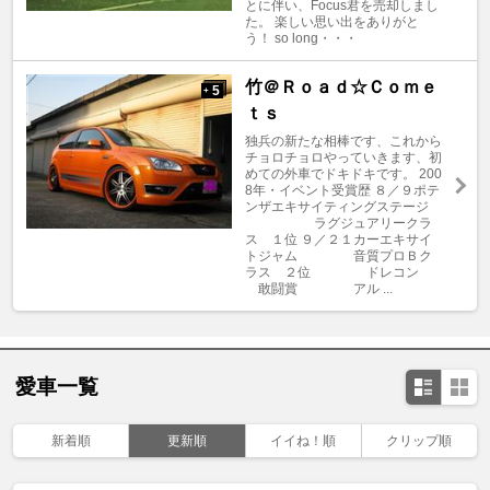
とに伴い、Focus君を売却しまし
た。 楽しい思い出をありがと
う！ so long・・・
竹＠Ｒｏａｄ☆Ｃｏｍｅ
5
+
ｔｓ
独兵の新たな相棒です、これから
チョロチョロやっていきます、初
めての外車でドキドキです。 200
8年・イベント受賞歴 ８／９ポテ
ンザエキサイティングステージ
ラグジュアリークラ
ス １位 ９／２１カーエキサイ
トジャム 音質プロＢク
ラス ２位 ドレコン
敢闘賞 アル ...
愛車一覧
新着順
更新順
イイね！順
クリップ順