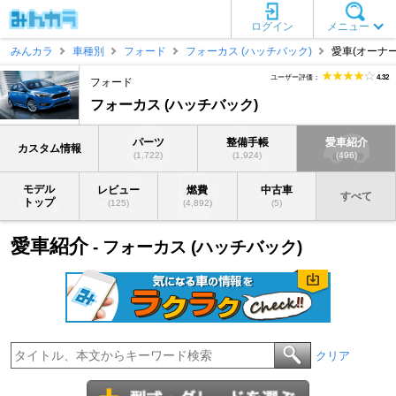
ログイン
メニュー
みんカラ
車種別
フォード
フォーカス (ハッチバック)
愛車(オーナー
ユーザー評価：
4.32
フォード
フォーカス (ハッチバック)
パーツ
整備手帳
愛車紹介
カスタム情報
(1,722)
(1,924)
(496)
モデル
レビュー
燃費
中古車
すべて
トップ
(125)
(4,892)
(5)
愛車紹介
- フォーカス (ハッチバック)
クリア