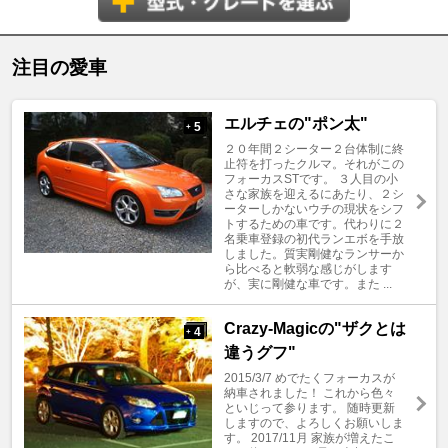
注目の愛車
エルチェの"ポン太"
5
+
２０年間２シーター２台体制に終
止符を打ったクルマ。それがこの
フォーカスSTです。 ３人目の小
さな家族を迎えるにあたり、２シ
ーターしかないウチの現状をシフ
トするための車です。代わりに２
名乗車登録の初代ランエボを手放
しました。質実剛健なランサーか
ら比べると軟弱な感じがします
が、実に剛健な車です。また ...
Crazy-Magicの"ザクとは
4
+
違うグフ"
2015/3/7 めでたくフォーカスが
納車されました！ これから色々
といじって参ります。 随時更新
しますので、よろしくお願いしま
す。 2017/11月 家族が増えたこ