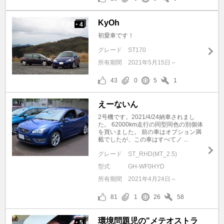
KyOh
4
+
初愛車です！
グレード
ST170
所有期間
2021年5月15日～
43
0
5
1
えーないん
2号機です。2021/4/24納車されまし
た。 62000km走行の同型同色の別個体
を買いました。 前の車はオプション満
載でしたが、この車はすべてノ ...
グレード
ST_RHD(MT_2.5)
型式
GH-WF0HYD
所有期間
2021年4月24日～
81
1
26
58
環境問題児の"メテオストラ
5
+