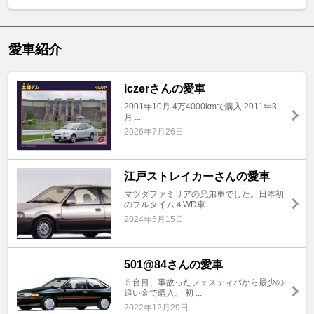
愛車紹介
iczerさんの愛車
2001年10月 4万4000kmで購入 2011年3
月 ...
2026年7月26日
江戸ストレイカーさんの愛車
マツダファミリアの兄弟車でした。日本初
のフルタイム４WD車 ...
2024年5月15日
501@84さんの愛車
５台目、事故ったフェスティバから最少の
追い金で購入。 初 ...
2022年12月29日