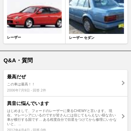
レーザー
レーザー セダン
Q&A・質問
最高だぜ
この車は最高！！
2006年7月9日 - 回答 2件
異音に悩んでいます
はじめまして、フォードのレーザーに乗るCHEWYと言います。 現
在、マレーシアにいるのですが皆さんには信じてもらえない様な古い
車が横行する国です… ある程度自分で目星をつけてから修理にいかな
いと、 ...
2012年4月4日 - 回答 0件