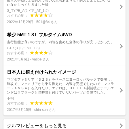
前車の事故による購入で思い入れもあまりなく購入しましたが、な
かなかしっくりきました😆
S_TYPE_A(2ドア_AT_1.5)
おすすめ度 ：
2022年12月29日 - 501@84 さん
希少 5MT 1.8Ｌフルタイム4WD ...
走行性能は良いのですが、内装を含めた全体の作りが安っぽかった。
GT-X(3ドア_MT_1.8)
おすすめ度 ：
2021年5月6日 - yasbe さん
日本人に植え付けられたイメージ
マツダファミリア（３２３）をベースにヨーロッパルックで登場し、
速攻で、ファミリアから乗り換えた。内装は完璧でしたので、マフラ
ー（ＡＮＳＡ）を入れたり、エアロは、ＨＥＬＬＡ製前後とテールエ
ンドはラブラークと当時誰も付けていないパーツが自慢でした。
不明
おすすめ度 ：
2017年8月15日 - shin-sun さん
クルマレビューをもっと見る