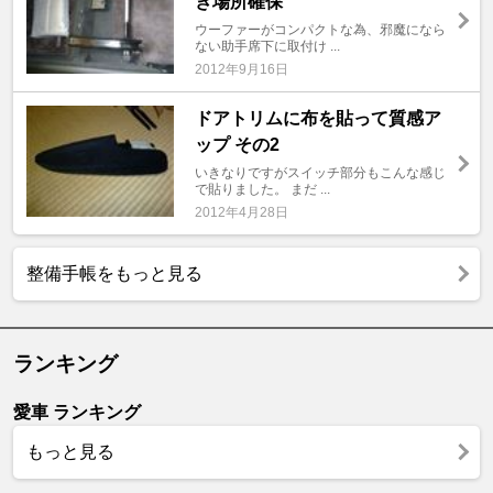
き場所確保
ウーファーがコンパクトな為、邪魔になら
ない助手席下に取付け ...
2012年9月16日
ドアトリムに布を貼って質感ア
ップ その2
いきなりですがスイッチ部分もこんな感じ
で貼りました。 まだ ...
2012年4月28日
整備手帳をもっと見る
ランキング
愛車 ランキング
もっと見る