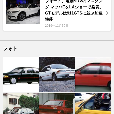
フォード、電動SUVのマスタン
グ マッハEをLAショーで発表。
GTモデルは911GTSに並ぶ加速
性能
2019年11月30日
フォト