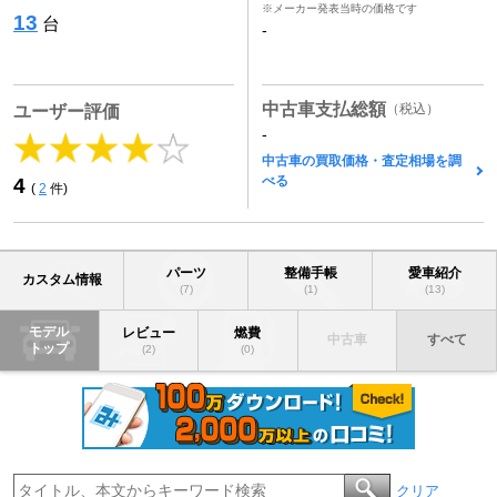
※メーカー発表当時の価格です
13
台
-
中古車支払総額
（税込）
ユーザー評価
-
中古車の買取価格・査定相場を調
べる
4
(
2
件)
パーツ
整備手帳
愛車紹介
カスタム情報
(7)
(1)
(13)
モデル
レビュー
燃費
中古車
すべて
トップ
(2)
(0)
クリア