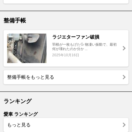
整備手帳
ラジエターファン破損
羽根が一枚もげた💦 物凄い振動で、最初
何が壊れたのか分か ...
2025年10月16日
整備手帳をもっと見る
ランキング
愛車 ランキング
もっと見る