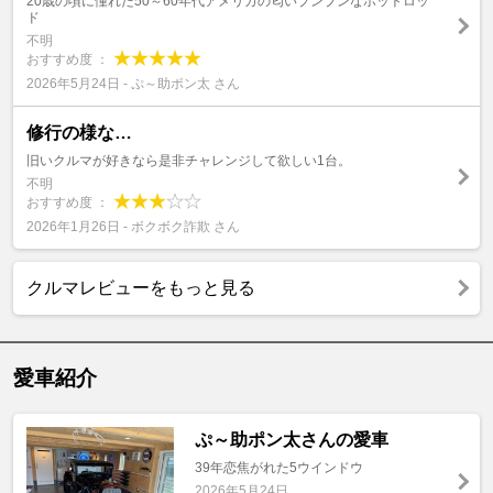
20歳の頃に憧れた50～60年代アメリカの匂いプンプンなホットロッ
ド
不明
おすすめ度 ：
2026年5月24日 - ぷ～助ポン太 さん
修行の様な…
旧いクルマが好きなら是非チャレンジして欲しい1台。
不明
おすすめ度 ：
2026年1月26日 - ボクボク詐欺 さん
クルマレビューをもっと見る
愛車紹介
ぷ～助ポン太さんの愛車
39年恋焦がれた5ウインドウ
2026年5月24日