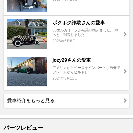
ボクボク詐欺さんの愛車
66エルカミーノから乗り換えました。 や
っと、到着しました ...
2026年5月8日
jozy29さんの愛車
アメリカからベースをインポートし自分で
フレームからビルドし ...
2024年3月11日
愛車紹介をもっと見る
パーツレビュー