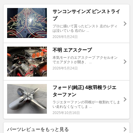
サンコンサインズ ピンストライ
プ
プロに描いて貰ったピンスト 左のレディ
は泣いている 右のレ ...
2026年5月24日
不明 エアスクープ
本気モードのエアスクープ アクセルオン
でエアダクトが開き、 ...
2026年5月24日
フォード(純正) 4枚羽根ラジエ
ターファン
ラジエターファンの羽根が一枚割れてしま
い走れなくなってしま ...
2025年10月16日
パーツレビューをもっと見る