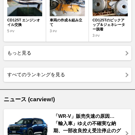
CD125T エンジンオ
車両の作成＆組み立
CD125Tのピックア
イル交換
て
ップ＆ジェネレータ
ー脱着
5
3
PV
PV
3
PV
もっと見る
すべてのランキングを見る
ニュース (carview!)
「WR-V」販売失速の原因…
「輸入車」ゆえの不確実な納
期、一部改良控え受注停止のグ