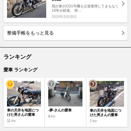
我が家のCD1号機も公道復帰してまもなく
10年が経過。 簡 ...
2024年2月28日
整備手帳をもっと見る
ランキング
愛車 ランキング
車の天井を地面につ
-夢-さんの愛車
車の天井を地面につ
けた男さんの愛車
けた男さんの愛車
9
PV
11
7
PV
PV