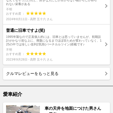
なんでもそうだけれど、好きな人にしか分からない物からしか得ら
れない栄養がある
不明
おすすめ度 ：
2024年8月11日 - 高野 五十六 さん
普通に旧車ですよ(笑)
1995年製なので正直個人的には、旧車とは思っていませんが、初期設
計がかなり前な上に、廃盤になるまでほぼ目ためが変わっていなく、1
25の中では珍しい並列2気筒(バーチカルツイン)搭載です♪
不明
おすすめ度 ：
2023年9月28日 - 高野 五十六 さん
クルマレビューをもっと見る
愛車紹介
車の天井を地面につけた男さん