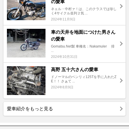
の愛車
ネェル・中村ァ！は、このクラスでは珍し
く4サイクル並列２気 ...
2024年11月9日
車の天井を地面につけた男さん
の愛車
Gomatsu.Net製 車種名：Nakamuler 排
...
2024年10月31日
高野 五十六さんの愛車
ドノーマルのベンリィ125Tを手に入れたZ
E！！ さぁて ...
2024年8月9日
愛車紹介をもっと見る