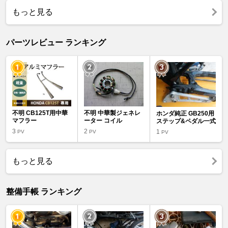
もっと見る
パーツレビュー ランキング
不明 CB125T用中華
不明 中華製ジェネレ
ホンダ純正 GB250用
マフラー
ーター コイル
ステップ&ペダル一式
3
2
1
PV
PV
PV
もっと見る
整備手帳 ランキング