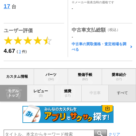
※メーカー発表当時の価格です
17
台
-
中古車支払総額
（税込）
ユーザー評価
-
中古車の買取価格・査定相場を調
べる
4.67
(
3
件)
パーツ
整備手帳
愛車紹介
カスタム情報
(34)
(62)
(17)
モデル
レビュー
燃費
中古車
すべて
トップ
(3)
(17)
クリア