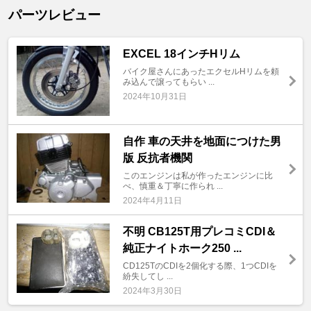
パーツレビュー
EXCEL 18インチHリム
バイク屋さんにあったエクセルHリムを頼
み込んで譲ってもらい ...
2024年10月31日
自作 車の天井を地面につけた男
版 反抗者機関
このエンジンは私が作ったエンジンに比
べ、慎重＆丁寧に作られ ...
2024年4月11日
不明 CB125T用プレコミCDI＆
純正ナイトホーク250 ...
CD125TのCDIを2個化する際、1つCDIを
紛失してし ...
2024年3月30日