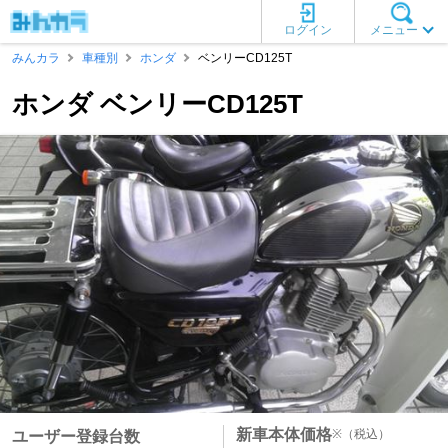
ログイン
メニュー
みんカラ
車種別
ホンダ
ベンリーCD125T
ホンダ ベンリーCD125T
新車本体価格
※
（税込）
ユーザー登録台数