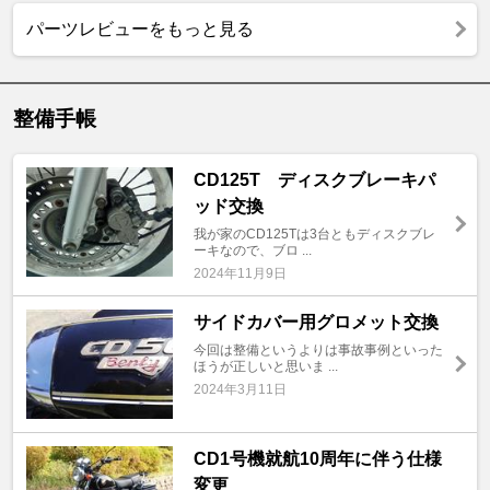
パーツレビューをもっと見る
整備手帳
CD125T ディスクブレーキパ
ッド交換
我が家のCD125Tは3台ともディスクブレ
ーキなので、ブロ ...
2024年11月9日
サイドカバー用グロメット交換
今回は整備というよりは事故事例といった
ほうが正しいと思いま ...
2024年3月11日
CD1号機就航10周年に伴う仕様
変更