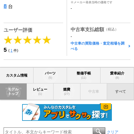
※メーカー発表当時の価格です
8
台
-
中古車支払総額
（税込）
ユーザー評価
-
中古車の買取価格・査定相場を調
べる
5
(
1
件)
パーツ
整備手帳
愛車紹介
カスタム情報
(5)
(11)
(8)
モデル
レビュー
燃費
中古車
すべて
トップ
(1)
(27)
クリア