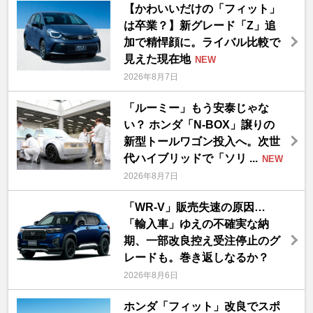
【かわいいだけの「フィット」
は卒業？】新グレード「Z」追
加で精悍顔に。ライバル比較で
見えた現在地
NEW
2026年8月7日
「ルーミー」もう安泰じゃな
い？ ホンダ「N-BOX」譲りの
新型トールワゴン投入へ。次世
代ハイブリッドで「ソリ ...
NEW
2026年8月7日
「WR-V」販売失速の原因…
「輸入車」ゆえの不確実な納
期、一部改良控え受注停止のグ
レードも。巻き返しなるか？
2026年8月6日
ホンダ「フィット」改良でスポ