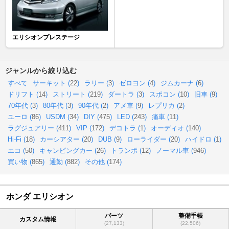
エリシオンプレステージ
ジャンルから絞り込む
すべて
サーキット (
22
)
ラリー (
3
)
ゼロヨン (
4
)
ジムカーナ (
6
)
ドリフト (
14
)
ストリート (
219
)
ダートラ (
3
)
スポコン (
10
)
旧車 (
9
)
70年代 (
3
)
80年代 (
3
)
90年代 (
2
)
アメ車 (
9
)
レプリカ (
2
)
ユーロ (
86
)
USDM (
34
)
DIY (
475
)
LED (
243
)
痛車 (
11
)
ラグジュアリー (
411
)
VIP (
172
)
デコトラ (
1
)
オーディオ (
140
)
Hi-Fi (
18
)
カーシアター (
20
)
DUB (
9
)
ローライダー (
20
)
ハイドロ (
1
)
エコ (
50
)
キャンピングカー (
26
)
トランポ (
12
)
ノーマル車 (
946
)
買い物 (
865
)
通勤 (
882
)
その他 (
174
)
ホンダ エリシオン
パーツ
整備手帳
カスタム情報
(27,133)
(22,506)