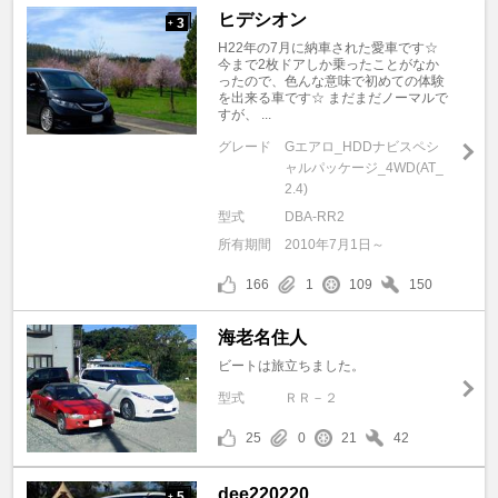
ヒデシオン
3
+
H22年の7月に納車された愛車です☆
今まで2枚ドアしか乗ったことがなか
ったので、色んな意味で初めての体験
を出来る車です☆ まだまだノーマルで
すが、 ...
グレード
Gエアロ_HDDナビスペシ
ャルパッケージ_4WD(AT_
2.4)
型式
DBA-RR2
所有期間
2010年7月1日～
166
1
109
150
海老名住人
ビートは旅立ちました。
型式
ＲＲ－２
25
0
21
42
dee220220
5
+