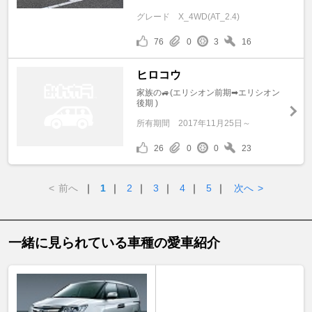
グレード
X_4WD(AT_2.4)
76
0
3
16
ヒロコウ
家族の🚙(エリシオン前期➡エリシオン
後期 )
所有期間
2017年11月25日～
26
0
0
23
<
前へ
｜
1
｜
2
｜
3
｜
4
｜
5
｜
次へ
>
一緒に見られている車種の愛車紹介