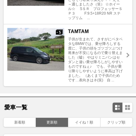
～通しましたさ（笑） ☆ホイー
ル☆ SＳＲ プロフェッサーＳ
Ｐ３ F:9.5+18R20 NR ステ
ップリム ...
TAMTAM
5
+
子供が生まれて、さすがにベタベ
タなBMWでは、乗せ降ろしする
度に、子供の頭をゴツゴツぶつけ
将来が不安になるので乗り替えま
した（嘘） やはりミニバンはセ
ダンと違い乗せ降ろしがしやすい
ものですねぇ♪ でも、子供が乗
り降りしやすいように車高は下げ
ました。 （あくまで子供のため
です…表向きはネ(笑) 自 ...
愛車一覧
新着順
更新順
イイね！順
クリップ順