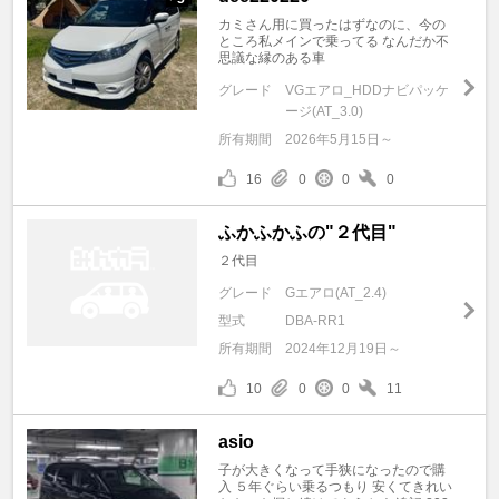
カミさん用に買ったはずなのに、今の
ところ私メインで乗ってる なんだか不
思議な縁のある車
グレード
VGエアロ_HDDナビパッケ
ージ(AT_3.0)
所有期間
2026年5月15日～
16
0
0
0
ふかふかふの"２代目"
２代目
グレード
Gエアロ(AT_2.4)
型式
DBA-RR1
所有期間
2024年12月19日～
10
0
0
11
asio
子が大きくなって手狭になったので購
入 ５年ぐらい乗るつもり 安くてきれい