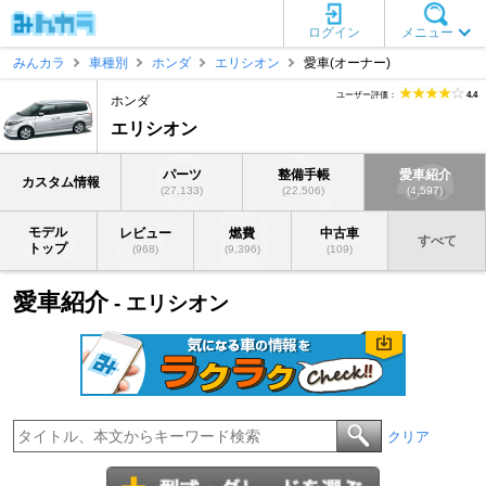
ログイン
メニュー
みんカラ
車種別
ホンダ
エリシオン
愛車(オーナー)
ユーザー評価：
4.4
ホンダ
エリシオン
パーツ
整備手帳
愛車紹介
カスタム情報
(27,133)
(22,506)
(4,597)
モデル
レビュー
燃費
中古車
すべて
トップ
(968)
(9,396)
(109)
愛車紹介
- エリシオン
クリア