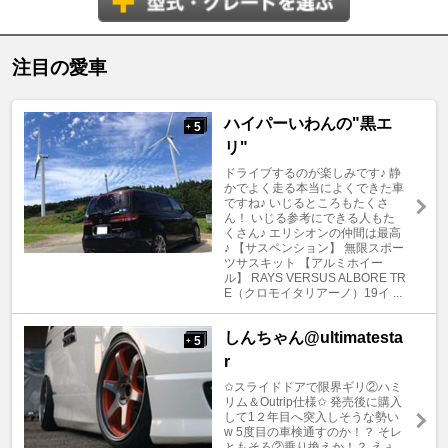
注目の愛車
ハイパーいわんの"黒エ
5
+
リ"
ドライブするのが楽しみです♪ 静
かでよく走る本当によくできた車
ですね♪ いじるところもたくさ
ん！ いじる参考にできる人もた
くさん♪ エリシオンの仲間は最高
♪ 【サスペンション】 無限スポー
ツサスキット 【アルミホイー
ル】 RAYS VERSUS ALBORE TR
E（クロモイタリアーノ）19イ ...
しんちゃん@ultimatesta
5
+
r
✩スライドドアで限界ギリ②ハミ
リム＆Outrip仕様✩ 発売後に購入
して1２年目へ突入しそうな勢い
w 5度目の車検通すのか！？ そレ
ともそろ②乗り換えか！？ えぇ