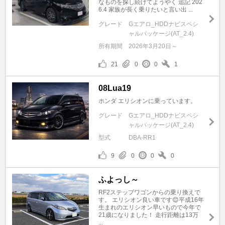
なものを探し続けてようやく 追記 202
6.4 家族が長く乗りたいと言い出 ...
グレード
Gエアロ_HDDナビスペシ
ャルパッケージ(AT_2.4)
所有期間
2026年3月20日～
21
0
0
1
08Lua19
ホンダ エリシオンに乗っています。
グレード
Gエアロ_HDDナビスペシ
ャルパッケージ(AT_2.4)
型式
DBA-RR1
9
0
0
0
ふよっし～
RF2ステップワゴンからの乗り換えで
す。 エリシオン良い車です😊平成16年
生まれのエリシオン早いもので今年で
21歳になりました！ 走行距離は13万
...