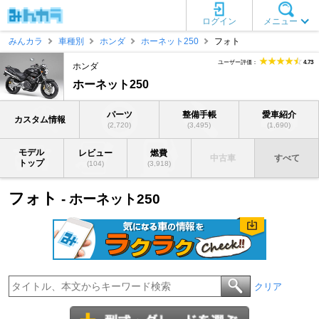
ログイン
メニュー
みんカラ
車種別
ホンダ
ホーネット250
フォト
ユーザー評価：
4.73
ホンダ
ホーネット250
パーツ
整備手帳
愛車紹介
カスタム情報
(2,720)
(3,495)
(1,690)
モデル
レビュー
燃費
中古車
すべて
トップ
(104)
(3,918)
フォト
- ホーネット250
クリア