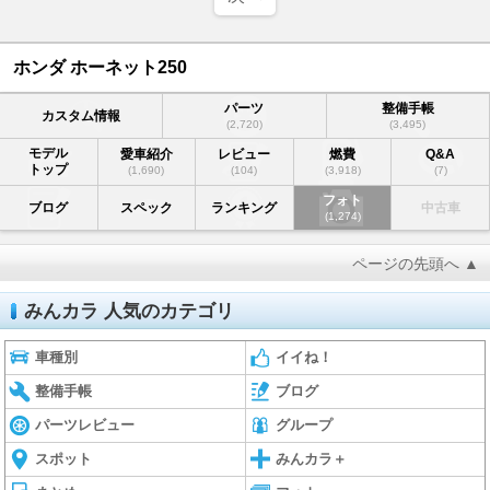
ホンダ ホーネット250
パーツ
整備手帳
カスタム情報
(2,720)
(3,495)
モデル
愛車紹介
レビュー
燃費
Q&A
トップ
(1,690)
(104)
(3,918)
(7)
フォト
ブログ
スペック
ランキング
中古車
(1,274)
ページの先頭へ ▲
みんカラ 人気のカテゴリ
車種別
イイね！
整備手帳
ブログ
パーツレビュー
グループ
スポット
みんカラ＋