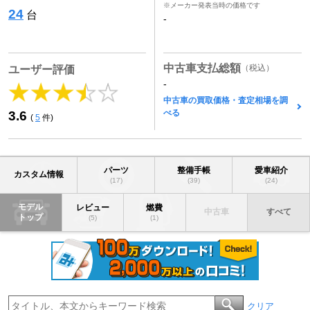
※メーカー発表当時の価格です
24
台
-
中古車支払総額
（税込）
ユーザー評価
-
中古車の買取価格・査定相場を調
べる
3.6
(
5
件)
パーツ
整備手帳
愛車紹介
カスタム情報
(17)
(39)
(24)
モデル
レビュー
燃費
中古車
すべて
トップ
(5)
(1)
クリア