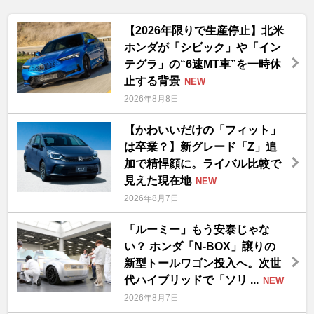
【2026年限りで生産停止】北米
ホンダが「シビック」や「イン
テグラ」の“6速MT車”を一時休
止する背景
NEW
2026年8月8日
【かわいいだけの「フィット」
は卒業？】新グレード「Z」追
加で精悍顔に。ライバル比較で
見えた現在地
NEW
2026年8月7日
「ルーミー」もう安泰じゃな
い？ ホンダ「N-BOX」譲りの
新型トールワゴン投入へ。次世
代ハイブリッドで「ソリ ...
NEW
2026年8月7日