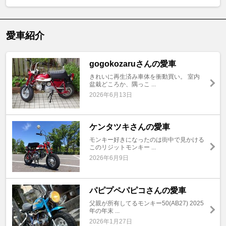
愛車紹介
gogokozaruさんの愛車
きれいに再生済み車体を衝動買い。 室内
盆栽どころか、隅っこ ...
2026年6月13日
ケンタツキさんの愛車
モンキー好きになったのは街中で見かける
このリジットモンキー ...
2026年6月9日
パピプペパピコさんの愛車
父親が所有してるモンキー50(AB27) 2025
年の年末 ...
2026年1月27日