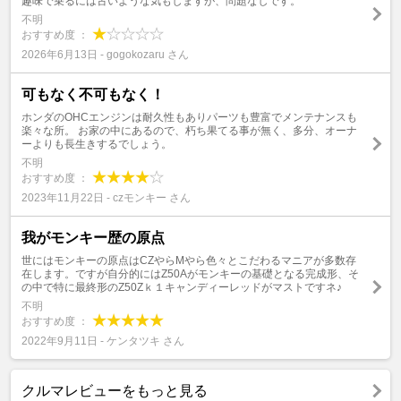
趣味で乗るには古いような気もしますが、問題なしです。
不明
おすすめ度 ：
2026年6月13日 - gogokozaru さん
可もなく不可もなく！
ホンダのOHCエンジンは耐久性もありパーツも豊富でメンテナンスも
楽々な所。 お家の中にあるので、朽ち果てる事が無く、多分、オーナ
ーよりも長生きするでしょう。
不明
おすすめ度 ：
2023年11月22日 - czモンキー さん
我がモンキー歴の原点
世にはモンキーの原点はCZやらMやら色々とこだわるマニアが多数存
在します。ですが自分的にはZ50Aがモンキーの基礎となる完成形、そ
の中で特に最終形のZ50Zｋ１キャンディーレッドがマストですネ♪
不明
おすすめ度 ：
2022年9月11日 - ケンタツキ さん
クルマレビューをもっと見る