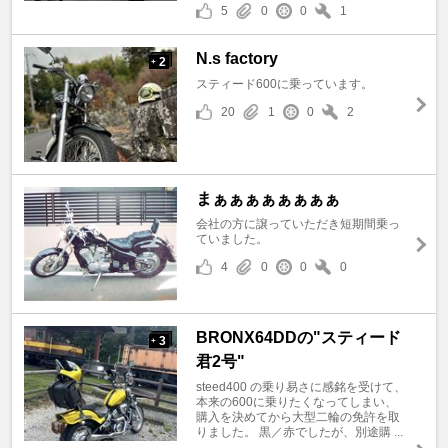
5
0
0
1
N.s factory
2
+
スティード600に乗っています。
20
1
0
2
まぁぁぁぁぁぁぁぁ
会社の方に譲っていただき短期間乗っ
ていました。
4
0
0
0
BRONX64DDの"スティード
3
+
君2号"
steed400 の乗り易さに感銘を受けて、
本来の600に乗りたくなってしまい、
購入を決めてから大型二輪の免許を取
りました。 黒／赤でしたが、別途購 ...