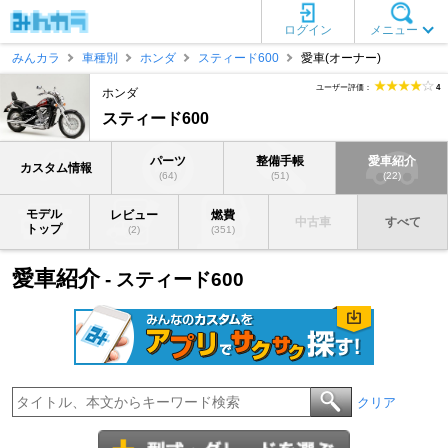
ログイン
メニュー
みんカラ
車種別
ホンダ
スティード600
愛車(オーナー)
ユーザー評価：
4
ホンダ
スティード600
パーツ
整備手帳
愛車紹介
カスタム情報
(64)
(51)
(22)
モデル
レビュー
燃費
中古車
すべて
トップ
(2)
(351)
愛車紹介
- スティード600
クリア