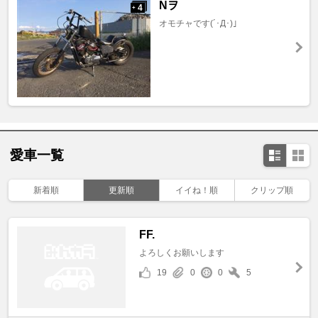
Nヲ
4
+
オモチャです(´･Д･)」
愛車一覧
新着順
更新順
イイね！順
クリップ順
FF.
よろしくお願いします
19
0
0
5