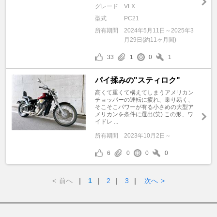
グレード
VLX
型式
PC21
所有期間
2024年5月11日～2025年3
月29日(約11ヶ月間)
33
1
0
1
パイ揉みの"スティロク"
高くて重くて構えてしまうアメリカン
チョッパーの運転に疲れ、乗り易く、
そこそこパワーが有る小さめの大型ア
メリカンを条件に選出(笑) この形、ワ
イドレ ...
所有期間
2023年10月2日～
6
0
0
0
<
前へ
｜
1
｜
2
｜
3
｜
次へ
>