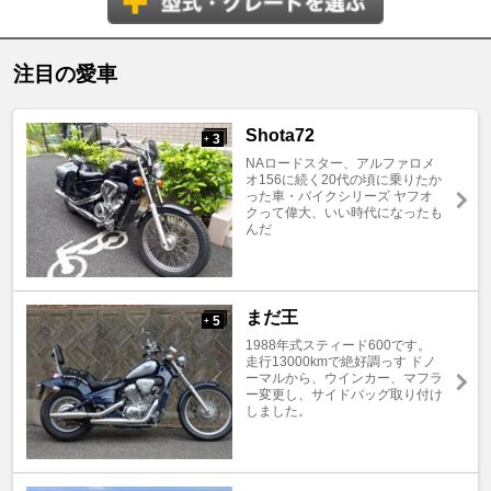
注目の愛車
Shota72
3
+
NAロードスター、アルファロメ
オ156に続く20代の頃に乗りたか
った車・バイクシリーズ ヤフオ
クって偉大、いい時代になったも
んだ
まだ王
5
+
1988年式スティード600です。
走行13000kmで絶好調っす ドノ
ーマルから、ウインカー、マフラ
ー変更し、サイドバッグ取り付け
しました。