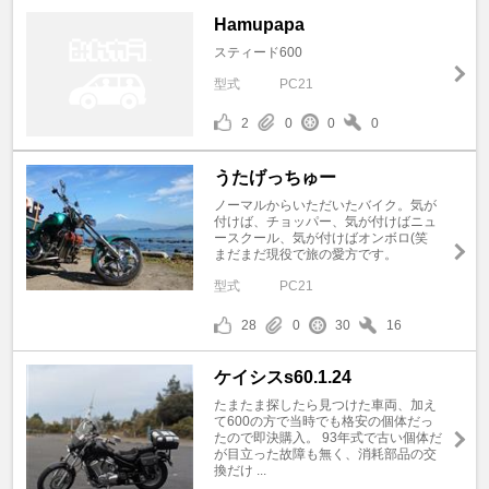
Hamupapa
スティード600
型式
PC21
2
0
0
0
うたげっちゅー
ノーマルからいただいたバイク。気が
付けば、チョッパー、気が付けばニュ
ースクール、気が付けばオンボロ(笑
まだまだ現役で旅の愛方です。
型式
PC21
28
0
30
16
ケイシスs60.1.24
たまたま探したら見つけた車両、加え
て600の方で当時でも格安の個体だっ
たので即決購入。 93年式で古い個体だ
が目立った故障も無く、消耗部品の交
換だけ ...