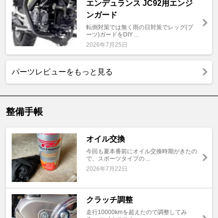
エンデュランス JC92用エンジ
ンガード
転倒対策では無く雨の日対策でレッグ(ブ
ーツ)ガードをDIY ...
2026年7月25日
パーツレビューをもっと見る
整備手帳
オイル交換
今回も夏本番前にオイル交換時期がきたの
で、スポーツタイプの ...
2026年7月22日
クラッチ調整
走行10000kmを超えたので調整してみ