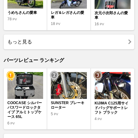
うめちさんの愛車
レガ＆レガさんの愛
次元小次郎さんの愛
車
車
78
PV
18
16
PV
PV
もっと見る
パーツレビュー ランキング
COOCASE シルバー
SUNSTER ブレーキ
KIJIMA C125用サイ
パスワードロックタ
ローター
ドバッグサポートレ
イプ アルミトップケ
フト ブラック
5
PV
ース 65L
4
PV
6
PV