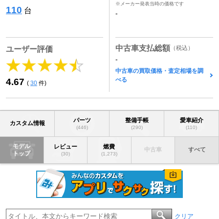
※メーカー発表当時の価格です
110
台
-
中古車支払総額
（税込）
ユーザー評価
-
中古車の買取価格・査定相場を調
べる
4.67
(
30
件)
パーツ
整備手帳
愛車紹介
カスタム情報
(446)
(290)
(110)
モデル
レビュー
燃費
中古車
すべて
トップ
(30)
(1,273)
クリア