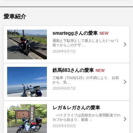
愛車紹介
smarteggさんの愛車
NEW
通勤と下駄用として購入しました(＾ω＾)
前々からこのデザ ...
2026年8月7日
鉄馬883さんの愛車
NEW
三輪車（Tricity125）の不調により、 以前
から、気 ...
2026年8月7日
レガ＆レガさんの愛車
バイクライフは高校生から新聞配達での
カブから始まり、最後 ...
2026年8月6日