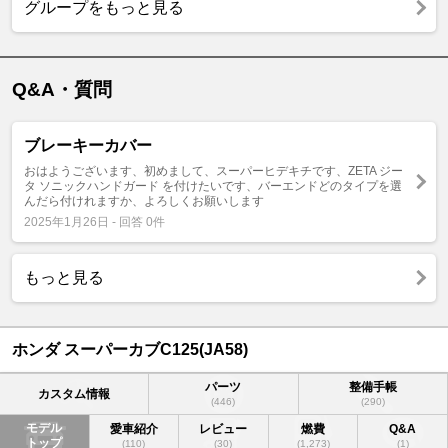
グループをもっと見る
Q&A・質問
ブレーキーカバー
おはようございます、初めまして、スーパーヒデキチです、ZETA ジー
タ ソニックハンドガード を付けたいです、バーエンドどのタイプを選
んだら付けれますか、よろしくお願いします
2025年1月26日 - 回答 0件
もっと見る
ホンダ スーパーカブC125(JA58)
パーツ
整備手帳
カスタム情報
(446)
(290)
モデル
愛車紹介
レビュー
燃費
Q&A
トップ
(110)
(30)
(1,273)
(1)