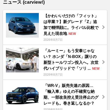
ニュース (carview!)
【かわいいだけの「フィット」
は卒業？】新グレード「Z」追
加で精悍顔に。ライバル比較で
見えた現在地
NEW
2026年8月7日
「ルーミー」もう安泰じゃな
い？ ホンダ「N-BOX」譲りの
新型トールワゴン投入へ。次世
代ハイブリッドで「ソリ ...
NEW
2026年8月7日
「WR-V」販売失速の原因…
「輸入車」ゆえの不確実な納
期、一部改良控え受注停止のグ
レードも。巻き返しなるか？
2026年8月6日