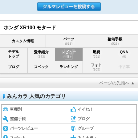
ホンダ XR100 モタード
パーツ
整備手帳
カスタム情報
(613)
(523)
モデル
愛車紹介
レビュー
燃費
Q&A
トップ
(243)
(8)
(551)
(0)
フォト
ブログ
スペック
ランキング
中古車
(165)
ページの先頭へ ▲
みんカラ 人気のカテゴリ
車種別
イイね！
整備手帳
ブログ
パーツレビュー
グループ
スポット
みんカラ＋