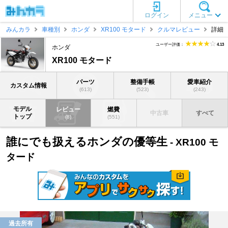
ログイン
メニュー
みんカラ
車種別
ホンダ
XR100 モタード
クルマレビュー
詳細
ユーザー評価：
4.13
ホンダ
XR100 モタード
パーツ
整備手帳
愛車紹介
カスタム情報
(613)
(523)
(243)
モデル
レビュー
燃費
中古車
すべて
トップ
(8)
(551)
誰にでも扱えるホンダの優等生
- XR100 モ
タード
過去所有