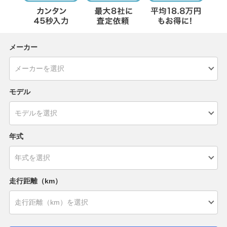
メーカー
モデル
年式
走行距離（km）