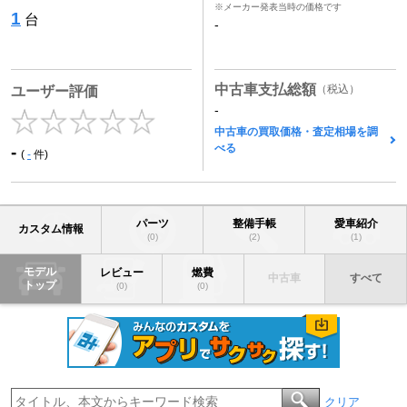
※メーカー発表当時の価格です
1
台
-
中古車支払総額
（税込）
ユーザー評価
-
中古車の買取価格・査定相場を調
べる
-
(
-
件)
パーツ
整備手帳
愛車紹介
カスタム情報
(0)
(2)
(1)
モデル
レビュー
燃費
中古車
すべて
トップ
(0)
(0)
クリア