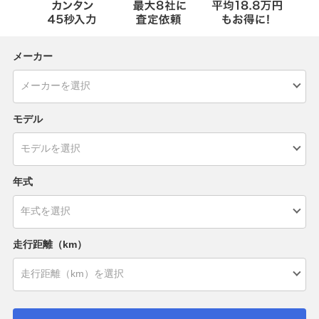
メーカー
モデル
年式
走行距離（km）