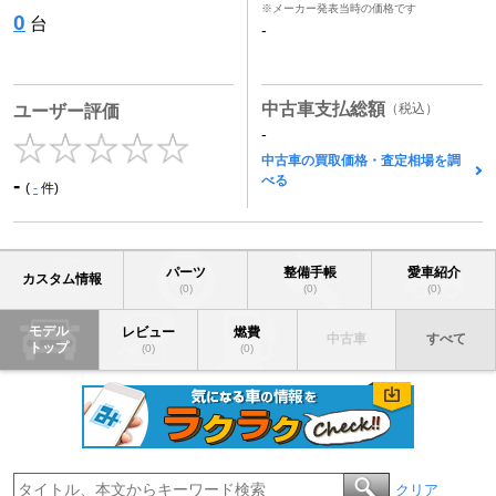
※メーカー発表当時の価格です
0
台
-
中古車支払総額
（税込）
ユーザー評価
-
中古車の買取価格・査定相場を調
べる
-
(
-
件)
パーツ
整備手帳
愛車紹介
カスタム情報
(0)
(0)
(0)
モデル
レビュー
燃費
中古車
すべて
トップ
(0)
(0)
クリア