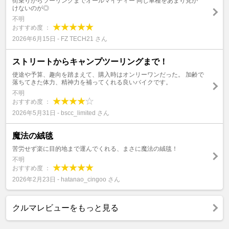
街乗りからツーリングまでオールマイティー 同じ車種をあまり見か
けないのが◎
不明
おすすめ度 ：
2026年6月15日 - FZ TECH21 さん
ストリートからキャンプツーリングまで！
使途や予算、趣向を踏まえて、購入時はオンリーワンだった。 加齢で
落ちてきた体力、精神力を補ってくれる良いバイクです。
不明
おすすめ度 ：
2026年5月31日 - bscc_limited さん
魔法の絨毯
苦労せず楽に目的地まで運んでくれる、まさに魔法の絨毯！
不明
おすすめ度 ：
2026年2月23日 - hatanao_cingoo さん
クルマレビューをもっと見る