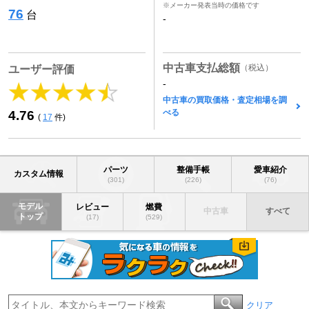
※メーカー発表当時の価格です
76
台
-
中古車支払総額
（税込）
ユーザー評価
-
中古車の買取価格・査定相場を調
べる
4.76
(
17
件)
パーツ
整備手帳
愛車紹介
カスタム情報
(301)
(226)
(76)
モデル
レビュー
燃費
中古車
すべて
トップ
(17)
(529)
クリア