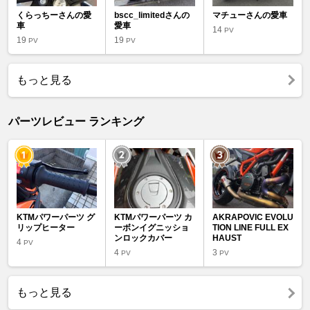
くらっちーさんの愛
bscc_limitedさんの
マチューさんの愛車
車
愛車
14
PV
19
19
PV
PV
もっと見る
パーツレビュー ランキング
KTMパワーパーツ グ
KTMパワーパーツ カ
AKRAPOVIC EVOLU
リップヒーター
ーボンイグニッショ
TION LINE FULL EX
ンロックカバー
HAUST
4
PV
4
3
PV
PV
もっと見る