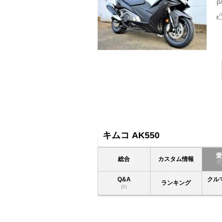
キムコ AK550
総合
カスタム情報
Q&A
クル
ランキング
(0)