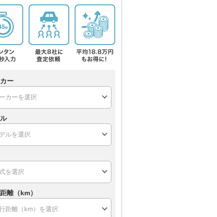
カー
ル
距離（km）