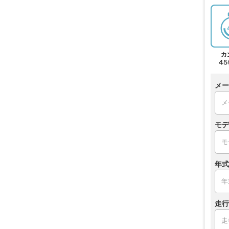
メー
モデ
年式
走行