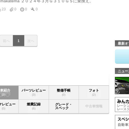
p/makatema ２０２４年３月Ｇ３１０ＧＳに乗換え。
23
0
0
0
前へ
1
次へ
最新オ
ニュー
愛車紹介
パーツレビュー
整備手帳
フォト
(2)
(3)
(0)
(2)
マレビュー
燃費記録
グレード・
中古車情報
スペック
(0)
(6)