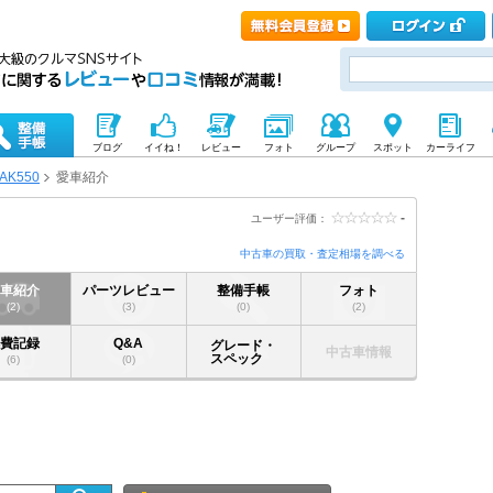
ブログ
イイね！
レビュー
フォト
グループ
スポット
カーライフ
AK550
愛車紹介
-
ユーザー評価：
中古車の買取・査定相場を調べる
愛車紹介
パーツレビュー
整備手帳
フォト
(2)
(3)
(0)
(2)
燃費記録
Q&A
グレード・
中古車情報
スペック
(6)
(0)