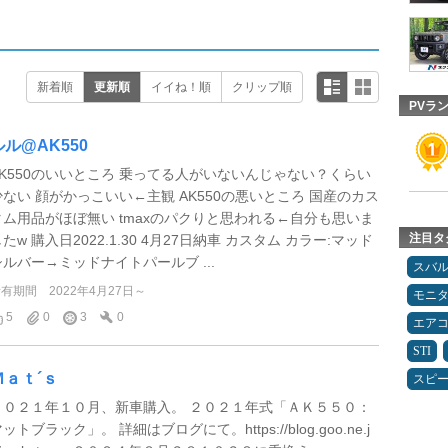
新着順
更新順
イイね！順
クリップ順
PVラ
ルル@AK550
AK550のいいところ 乗ってる人がいないんじゃない？くらい
少ない 顔がかっこいい←主観 AK550の悪いところ 国産のカス
タム用品がほぼ無い tmaxのパクりと思われる←自分も思いま
注目タ
たw 購入日2022.1.30 4月27日納車 カスタム カラー:マッド
シルバー→ミッドナイトパールブ ...
スバ
所有期間
2022年4月27日～
モニ
5
0
3
0
エア
STI
Ｍａｔ´ｓ
スピ
２０２１年１０月、新車購入。 ２０２１年式「ＡＫ５５０：
ットブラック」。 詳細はブログにて。https://blog.goo.ne.j