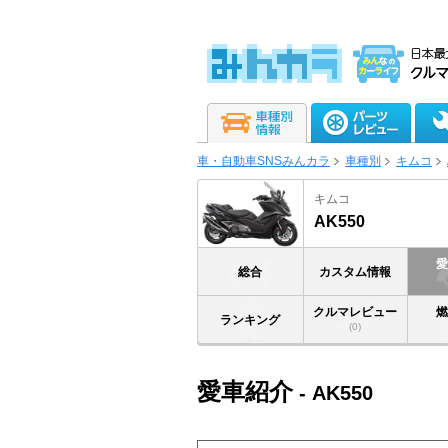
車・自動車SNSみんカラ
車種別
キムコ
キムコ
AK550
総合
カスタム情報
クルマレビュー
ランキング
(0)
愛車紹介
- AK550