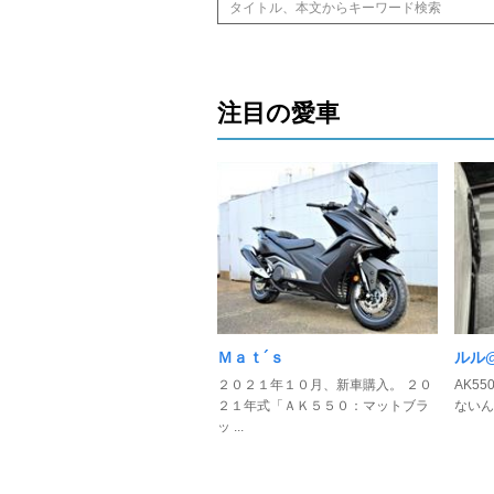
注目の愛車
Ｍａｔ´ｓ
ルル@
２０２１年１０月、新車購入。 ２０
AK5
２１年式「ＡＫ５５０：マットブラ
ないん
ッ ...