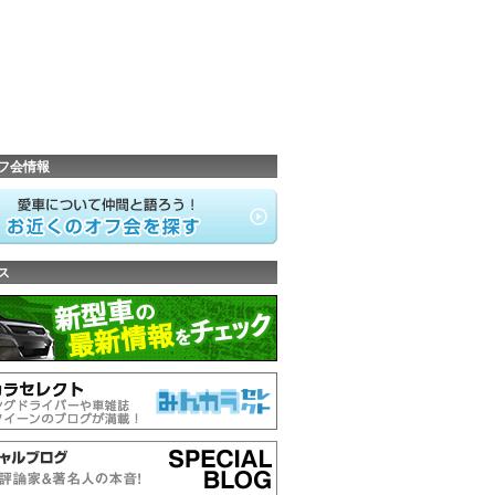
フ会情報
ス