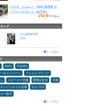
スズキ ジムニー 4WD 禁煙車 セ
ーフティサポート（岩手県）
252.9
万円
(税込)
ンキング
ルル@AK550
3 PV
もっと見る
グ
ル
BMW
TAKMO
ターキャンペーン
フェムトブラック
コン
スピーカー交換
愛車記念日
京都
エンジンオイル交換
セルフGS
ーカー取付
もっと見る