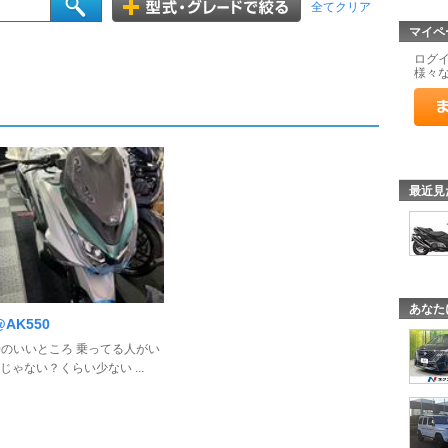
全てクリア
マイペ
ログ
様々
最近見
あなた
AK550
50のいいところ 乗ってる人がい
じゃない？くらい少ない ...