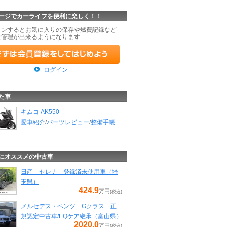
ージでカーライフを便利に楽しく！！
インするとお気に入りの保存や燃費記録など
な管理が出来るようになります
ログイン
た車
キムコ AK550
愛車紹介
/
パーツレビュー
/
整備手帳
にオススメの中古車
日産 セレナ 登録済未使用車（埼
玉県）
424.9
万円
(税込)
メルセデス・ベンツ Gクラス 正
規認定中古車/EQケア継承（富山県）
2020.0
万円
(税込)