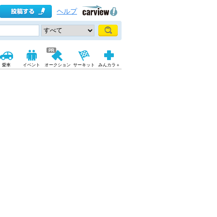
ヘルプ
愛車
イベント
オークション
サーキット
みんカラ＋