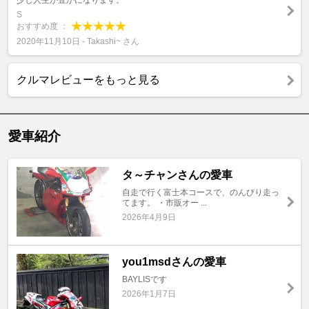
少し人生が豊かになります。
S
おすすめ度 ：
2020年11月10日 - Takashi~ さん
クルマレビューをもっと見る
愛車紹介
タ～チャンさんの愛車
自走で行く富士本コースで、のんびり走っ
てます。 ・市販オー ...
2026年4月9日
you1msdさんの愛車
BAYLISです
2026年1月7日