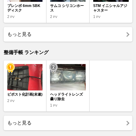
ブレンボ 6mm SBK
サムコ シリコンホー
STM イニシャルアジ
ディスク
ス
ャスター
2
2
1
PV
PV
PV
もっと見る
整備手帳 ランキング
ビポスト化計画(未遂)
ヘッドライトレンズ
曇り除去
2
PV
1
PV
もっと見る