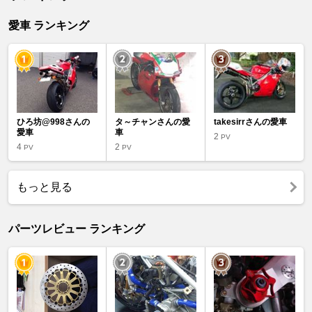
愛車 ランキング
ひろ坊@998さんの
タ～チャンさんの愛
takesirrさんの愛車
愛車
車
2
PV
4
2
PV
PV
もっと見る
パーツレビュー ランキング