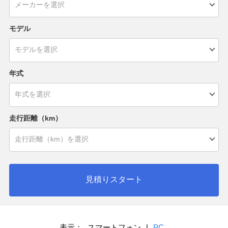
モデル
年式
走行距離（km）
見積りスタート
表示：
スマートフォン
|
PC