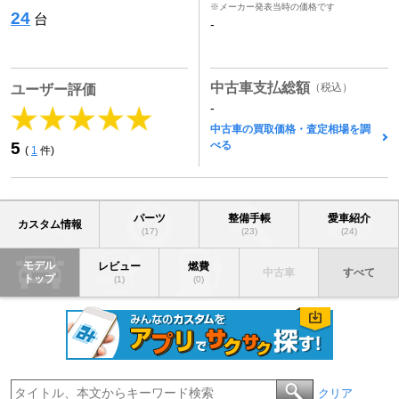
※メーカー発表当時の価格です
24
台
-
中古車支払総額
（税込）
ユーザー評価
-
中古車の買取価格・査定相場を調
べる
5
(
1
件)
パーツ
整備手帳
愛車紹介
カスタム情報
(17)
(23)
(24)
モデル
レビュー
燃費
中古車
すべて
トップ
(1)
(0)
クリア