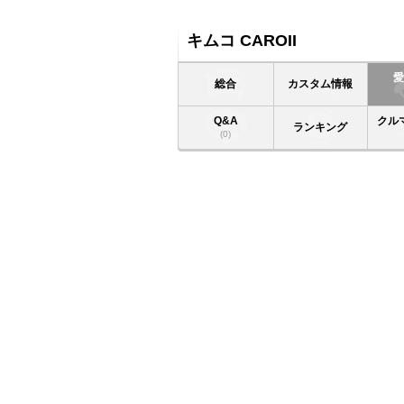
キムコ CAROII
総合
カスタム情報
Q&A
クル
ランキング
(0)