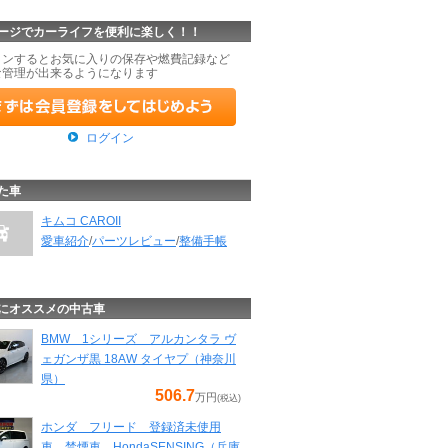
ージでカーライフを便利に楽しく！！
インするとお気に入りの保存や燃費記録など
な管理が出来るようになります
ログイン
た車
キムコ CAROII
愛車紹介
/
パーツレビュー
/
整備手帳
にオススメの中古車
BMW 1シリーズ アルカンタラ ヴ
ェガンザ黒 18AW タイヤプ（神奈川
県）
506.7
万円
(税込)
ホンダ フリード 登録済未使用
車 禁煙車 HondaSENSING（兵庫