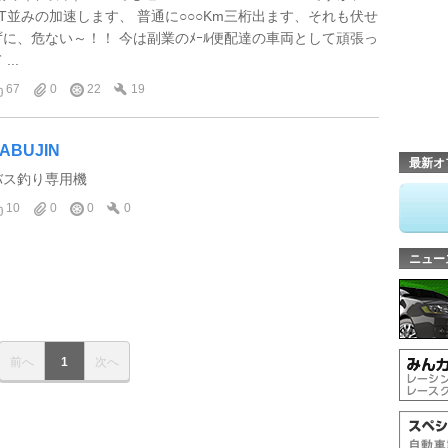
ST並みの加速します、 普通に○○○Km三桁出ます、それも伏せ
ずに、危ない～！！ 今は副業のﾒｰﾙ便配達の車両として頑張っ
 ...
67
0
22
19
ABUJIN
最新オ
バス釣り専用機
10
0
0
0
ニュー
前へ
1
次へ