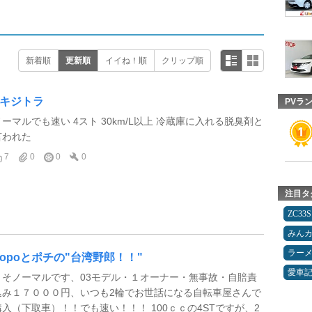
新着順
更新順
イイね！順
クリップ順
Zキジトラ
PVラ
ノーマルでも速い 4スト 30km/L以上 冷蔵庫に入れる脱臭剤と
言われた
7
0
0
0
注目タ
ZC33S
みん
ラー
popoとポチの"台湾野郎！！"
愛車
くそノーマルです、03モデル・１オーナー・無事故・自賠責
込み１７０００円、いつも2輪でお世話になる自転車屋さんで
購入（下取車）！！でも速い！！！ 100ｃｃの4STですが、2