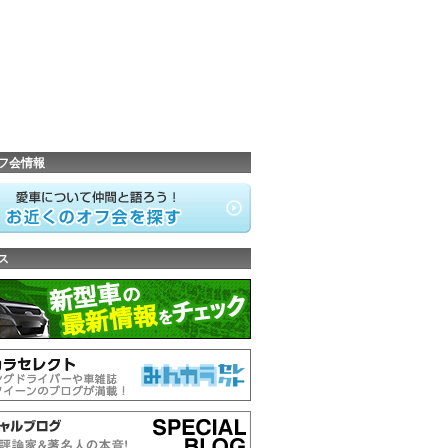
フ会情報
ス