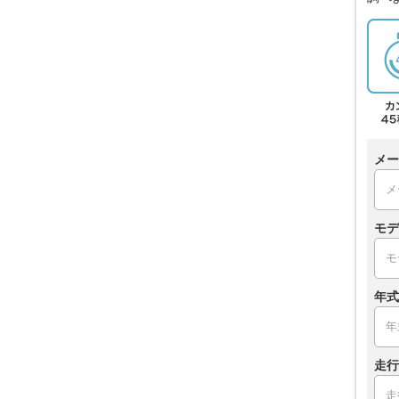
メー
モデ
年式
走行