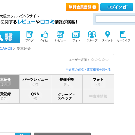
ブログ
イイね！
レビュー
フォト
グループ
スポット
カーライフ
CAROII
愛車紹介
-
ユーザー評価：
中古車の買取・査定相場を調べる
愛車紹介
パーツレビュー
整備手帳
フォト
(3)
(22)
(19)
(1)
燃費記録
Q&A
グレード・
中古車情報
スペック
(50)
(0)