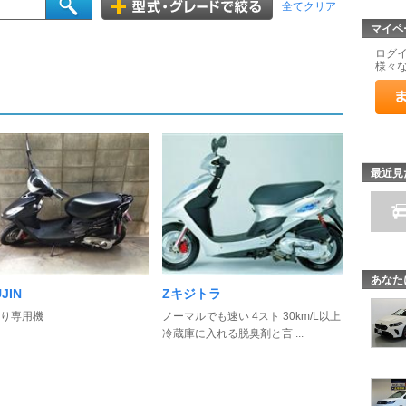
全てクリア
マイペ
ログ
様々
最近見
あなた
JIN
Zキジトラ
り専用機
ノーマルでも速い 4スト 30km/L以上
冷蔵庫に入れる脱臭剤と言 ...