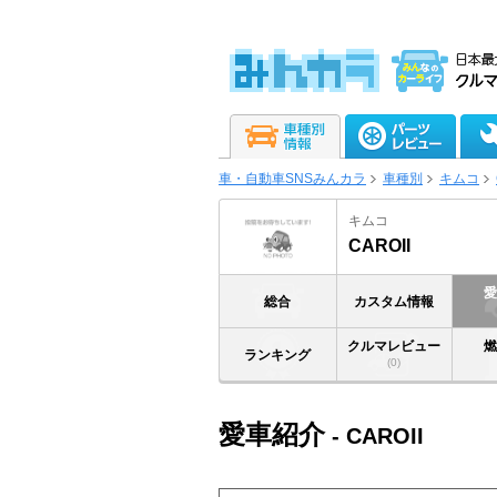
車・自動車SNSみんカラ
車種別
キムコ
キムコ
CAROII
総合
カスタム情報
クルマレビュー
ランキング
(0)
愛車紹介
- CAROII