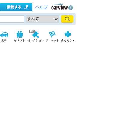
ヘルプ
愛車
イベント
オークション
サーキット
みんカラ＋