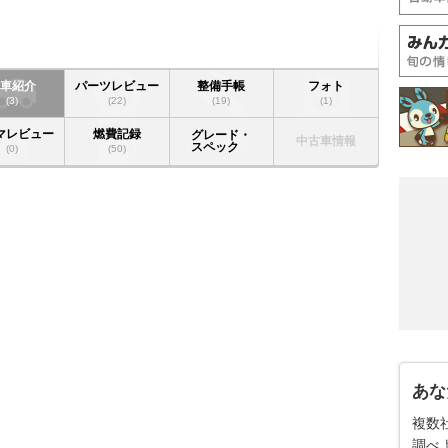
愛車紹介
パーツレビュー
整備手帳
フォト
(3)
(22)
(19)
(1)
マレビュー
燃費記録
グレード・
中古車情報
スペック
(0)
(50)
あな
複数
調べ