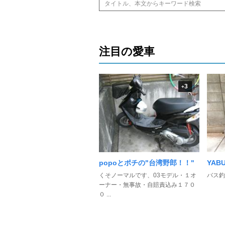
注目の愛車
3
+
popoとポチの"台湾野郎！！"
YABU
くそノーマルです、03モデル・１オ
バス釣
ーナー・無事故・自賠責込み１７０
０ ...