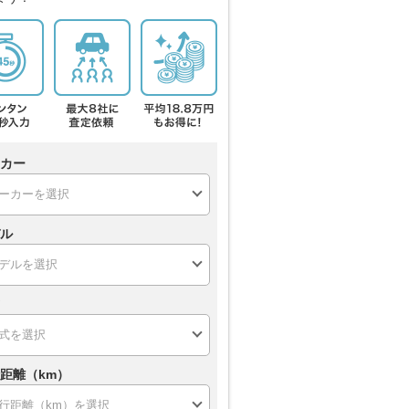
カー
ル
距離（km）