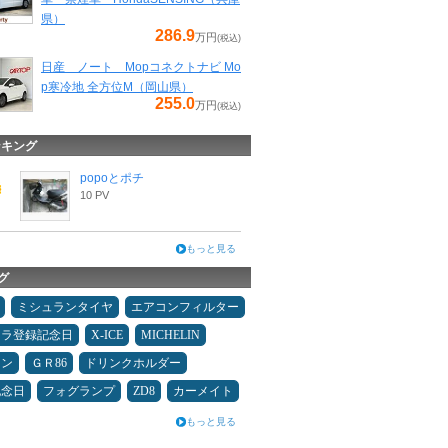
県）
286.9
万円
(税込)
日産 ノート Mopコネクトナビ Mo
p寒冷地 全方位M（岡山県）
255.0
万円
(税込)
ンキング
popoとポチ
10 PV
もっと見る
グ
ミシュランタイヤ
エアコンフィルター
カラ登録記念日
X-ICE
MICHELIN
メン
ＧＲ86
ドリンクホルダー
記念日
フォグランプ
ZD8
カーメイト
もっと見る