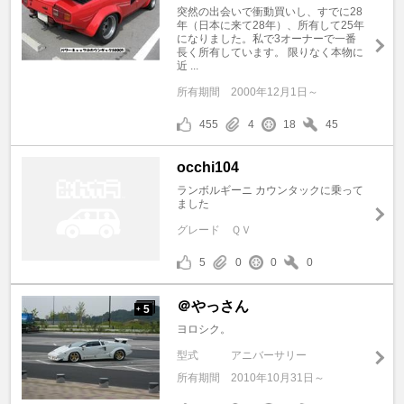
突然の出会いで衝動買いし、すでに28
年（日本に来て28年）、所有して25年
になりました。私で3オーナーで一番
長く所有しています。 限りなく本物に
近 ...
所有期間
2000年12月1日～
455
4
18
45
occhi104
ランボルギーニ カウンタックに乗って
ました
グレード
ＱＶ
5
0
0
0
＠やっさん
5
+
ヨロシク。
型式
アニバーサリー
所有期間
2010年10月31日～