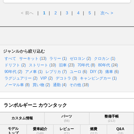
<
前へ
｜
1
｜
2
｜
3
｜
4
｜
5
｜
次へ
>
ジャンルから絞り込む
すべて
サーキット (
13
)
ラリー (
1
)
ゼロヨン (
2
)
クロカン (
1
)
ドリフト (
2
)
ストリート (
10
)
旧車 (
23
)
70年代 (
8
)
80年代 (
24
)
90年代 (
2
)
アメ車 (
1
)
レプリカ (
7
)
ユーロ (
6
)
DIY (
3
)
痛車 (
6
)
ラグジュアリー (
2
)
VIP (
2
)
デコトラ (
3
)
キャンピングカー (
1
)
ノーマル車 (
8
)
買い物 (
2
)
通勤 (
4
)
その他 (
18
)
ランボルギーニ カウンタック
パーツ
整備手帳
カスタム情報
(56)
(212)
モデル
愛車紹介
レビュー
燃費
Q&A
トップ
(149)
(21)
(117)
(16)