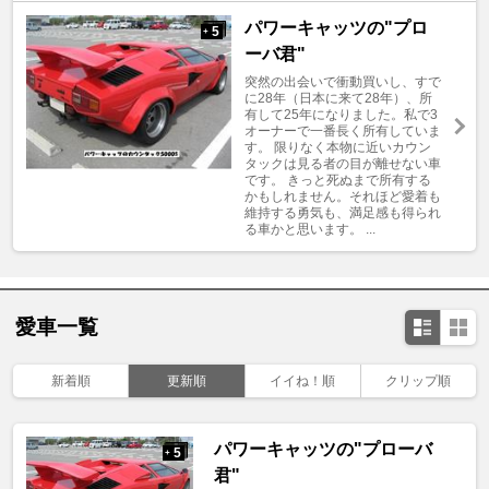
パワーキャッツの"プロ
5
+
ーバ君"
突然の出会いで衝動買いし、すで
に28年（日本に来て28年）、所
有して25年になりました。私で3
オーナーで一番長く所有していま
す。 限りなく本物に近いカウン
タックは見る者の目が離せない車
です。 きっと死ぬまで所有する
かもしれません。それほど愛着も
維持する勇気も、満足感も得られ
る車かと思います。 ...
愛車一覧
新着順
更新順
イイね！順
クリップ順
パワーキャッツの"プローバ
5
+
君"