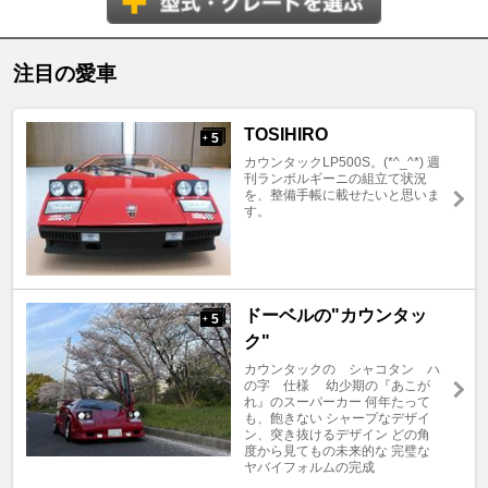
注目の愛車
TOSIHIRO
5
+
カウンタックLP500S。(*^_^*) 週
刊ランボルギーニの組立て状況
を、整備手帳に載せたいと思いま
す。
ドーベルの"カウンタッ
5
+
ク"
カウンタックの シャコタン ハ
の字 仕様 幼少期の『あこが
れ』のスーパーカー 何年たって
も、飽きない シャープなデザイ
ン、突き抜けるデザイン どの角
度から見てもの未来的な 完璧な
ヤバイフォルムの完成