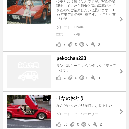
今更と言う感じなんですが、写真の整
理をしていたら随分と昔の写真が出て
きたのでご紹介したいと思います。 19
77年モデルの並行車です。（当たり前
ですが ...
グレード
LP400
型式
不明
7
0
0
0
pekochan228
ランボルギーニ カウンタックに乗って
います。
4
0
0
0
せなのおとう
5
+
なんだかんだで33年目になりました。
グレード
アニバーサリー
33
0
0
2