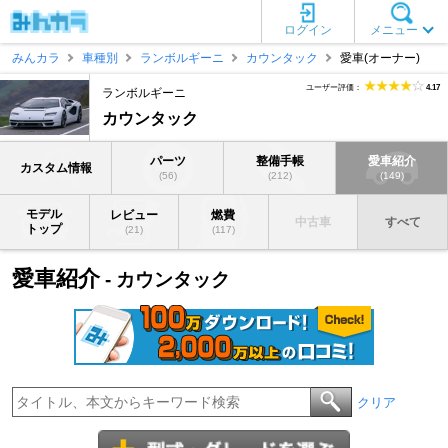
ログイン
メニュー
みんカラ
車種別
ランボルギーニ
カウンタック
愛車(オーナー)
ユーザー評価：
4.17
ランボルギーニ
カウンタック
パーツ
整備手帳
愛車紹介
カスタム情報
(56)
(212)
(149)
モデル
レビュー
燃費
中古車
すべて
トップ
(21)
(117)
愛車紹介
- カウンタック
クリア