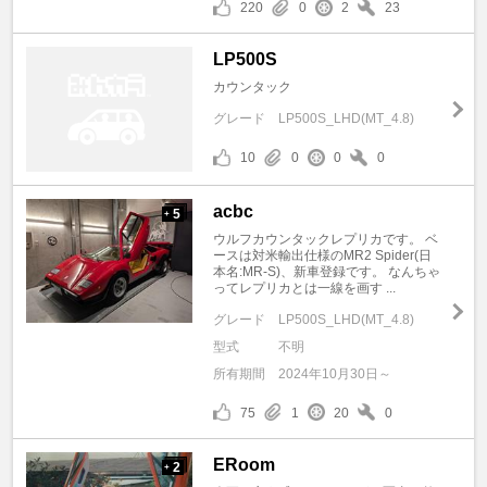
220
0
2
23
LP500S
カウンタック
グレード
LP500S_LHD(MT_4.8)
10
0
0
0
acbc
5
+
ウルフカウンタックレプリカです。 ベ
ースは対米輸出仕様のMR2 Spider(日
本名:MR-S)、新車登録です。 なんちゃ
ってレプリカとは一線を画す ...
グレード
LP500S_LHD(MT_4.8)
型式
不明
所有期間
2024年10月30日～
75
1
20
0
ERoom
2
+