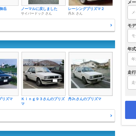
メー
御岳
ノーマルに戻しました
レーシングプリズマ２
サイバードック さん
丹Jr. さん
モデ
年式
走行
のプリズマ
Ｋｉｎｇ９３さんのプリズ
丹Jr.さんのプリズマ
マ