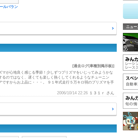
ールバラン
ニュー
[過去ログ(車種別掲示板)]
ズマが心地良く感じる季節！少しずつプリズマをいじってみようかな
するのではなく、遅くても楽しく熱くしてくれるようなチューニン
アですからお上品に・・・。 ９１年式走行５万キロ弱のプリズマを手
2006/10/14 22:26
１３１ｒ さん