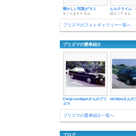
懐かしい写真が’９１
ヒルクライム 
Ｋｉｎｇ９３ さん
ほりごＴ さん
プリズマのフォトギャラリー一覧へ
プリズマの愛車紹介
Corgi-cardiganさんのプリ
nichijouさん
ズマ
プリズマの愛車紹介一覧へ
ブログ