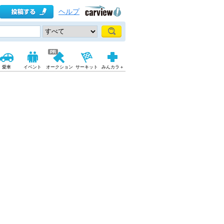
ヘルプ
愛車
イベント
オークション
サーキット
みんカラ＋