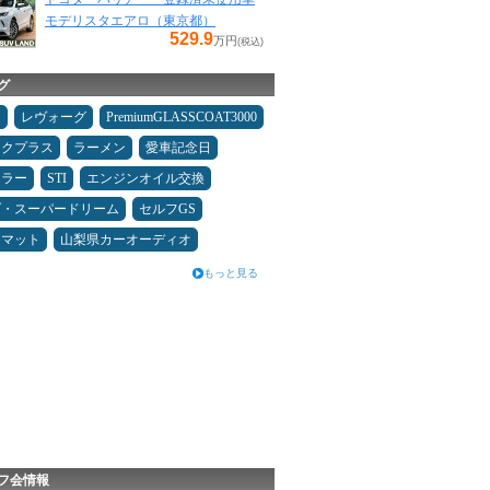
モデリスタエアロ（東京都）
529.9
万円
(税込)
グ
タ
レヴォーグ
PremiumGLASSCOAT3000
ックプラス
ラーメン
愛車記念日
ュラー
STI
エンジンオイル交換
ダ・スーパードリーム
セルフGS
アマット
山梨県カーオーディオ
もっと見る
フ会情報