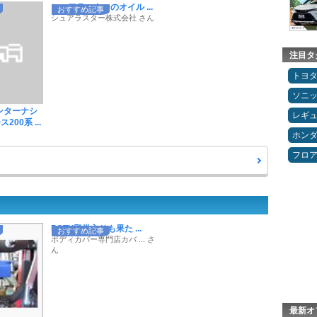
シュアラスターのオイル ...
おすすめ記事
シュアラスター株式会社 さん
注目タ
トヨ
ソニ
インターナシ
レギ
00系 ...
ホン
フロ
POTY殿堂入りも果た ...
おすすめ記事
ボディカバー専門店カバ ... さ
ん
最新オ