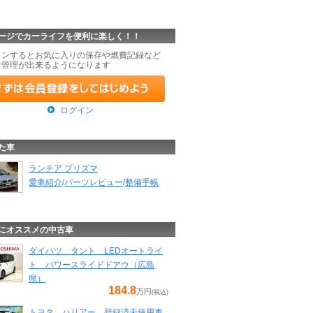
ージでカーライフを便利に楽しく！！
インするとお気に入りの保存や燃費記録など
な管理が出来るようになります
ログイン
た車
ランチア プリズマ
愛車紹介
/
パーツレビュー
/
整備手帳
にオススメの中古車
ダイハツ タント LEDオートライ
ト パワースライドドアウ（広島
県）
184.8
万円
(税込)
トヨタ ハリアー 登録済未使用車