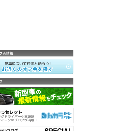
フ会情報
ス