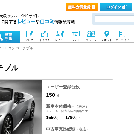
ブログ
イイね！
レビュー
フォト
グループ
スポット
カーライフ
LCコンバーチブル
チブル
ユーザー登録台数
150
台
新車本体価格
※（税込）
※メーカー発表当時の価格です
1550
1780
～
万円
万円
中古車支払総額
（税込）