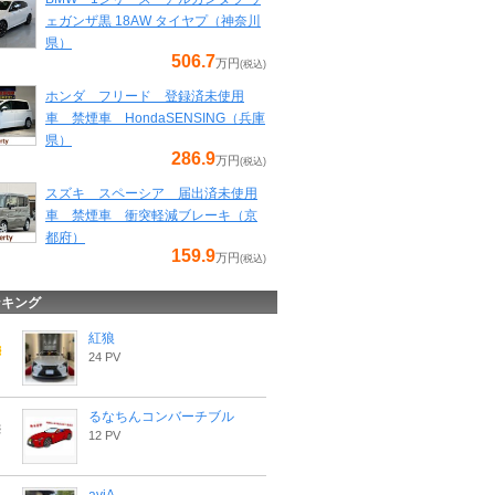
ェガンザ黒 18AW タイヤプ（神奈川
県）
506.7
万円
(税込)
ホンダ フリード 登録済未使用
車 禁煙車 HondaSENSING（兵庫
県）
286.9
万円
(税込)
スズキ スペーシア 届出済未使用
車 禁煙車 衝突軽減ブレーキ（京
都府）
159.9
万円
(税込)
ンキング
紅狼
24 PV
るなちんコンバーチブル
12 PV