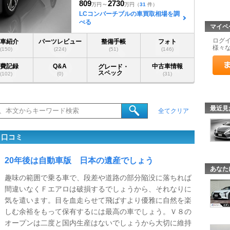
809
2730
～
万円
万円
（
31
件）
LCコンバーチブルの車買取相場を調
べる
マイペ
ログ
愛車紹介
パーツレビュー
整備手帳
フォト
様々
(150)
(224)
(51)
(146)
燃費記録
Q&A
中古車情報
グレード・
スペック
(102)
(0)
(31)
最近見
全てクリア
・口コミ
20年後は自動車版 日本の遺産でしょう
あなた
趣味の範囲で乗る車で、段差や道路の部分陥没に落ちれば
間違いなくＦエアロは破損するでしょうから、それなりに
気を遣います。目を血走らせて飛ばすより優雅に自然を楽
しむ余裕をもって保有するには最高の車でしょう。Ｖ８の
オープンは二度と国内生産はないでしょうから大切に維持