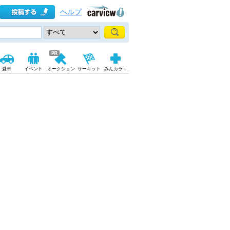
ヘルプ
愛車
イベント
オークション
サーキット
みんカラ＋