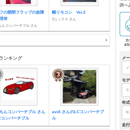
調べ
フの開閉フラップの故障
幌リモコン Ver.2
🛠️
Sニックス さん
ちんコンバーチブル さん
メー
車ランキング
モデ
年式
ちんコンバーチブル さん
aviA さんのLCコンバーチブ
Cコンバーチブル
ル
走行