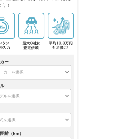
よう！
カー
ル
距離（km）