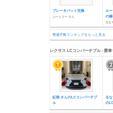
ブレーキパット交換
ルー
の修理
ぷーとりー さん
るな
整備手帳ランキングをもっと見る
レクサス LCコンバーチブル - 愛
紅狼 さんのLCコンバーチブ
るな
ル
のL