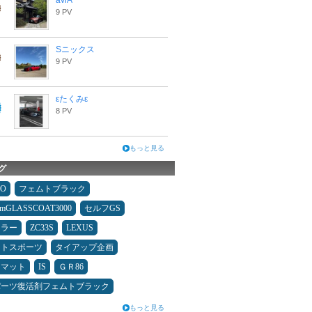
aviA
9 PV
Sニックス
9 PV
εたくみε
8 PV
もっと見る
グ
MO
フェムトブラック
umGLASSCOAT3000
セルフGS
ュラー
ZC33S
LEXUS
フトスポーツ
タイアップ企画
アマット
IS
ＧＲ86
パーツ復活剤フェムトブラック
もっと見る