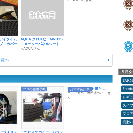
KENWOOD さん
 デイタイム
AQUA クロスビーMND1S
プ カバー
メーターパネルシート
☆AQUA さん
一覧へ
注目タ
TAK
POTY殿堂入りも果た ...
Premi
プロの整備手帳
おすすめ記事
ボディカバー専門店カバ ... さ
レギ
ん
スイ
フロ
樹脂
アライメン
こだわりのホイールバラン