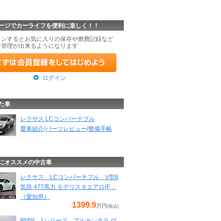
ージでカーライフを便利に楽しく！！
インするとお気に入りの保存や燃費記録など
な管理が出来るようになります
ログイン
た車
レクサス LCコンバーチブル
愛車紹介
/
パーツレビュー
/
整備手帳
にオススメの中古車
レクサス LCコンバーチブル V型8
気筒 477馬力 モデリスタエアロ(F ...
（愛知県）
1399.9
万円
(税込)
BMW 1シリーズ アルカンタラ ヴ