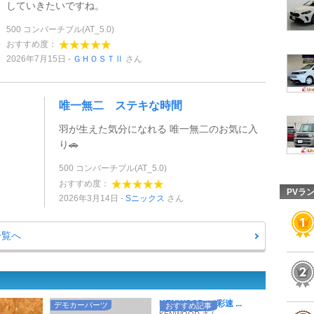
していきたいですね。
500 コンバーチブル(AT_5.0)
おすすめ度：
2026年7月15日
ＧＨＯＳＴⅡ
さん
唯一無二 ステキな時間
羽が生えた気分になれる 唯一無二のお気に入
り🚗
500 コンバーチブル(AT_5.0)
おすすめ度：
PVラ
2026年3月14日
Sニックス
さん
一覧へ
KENWOODの“彩速 ...
デモカーパーツ
おすすめ記事