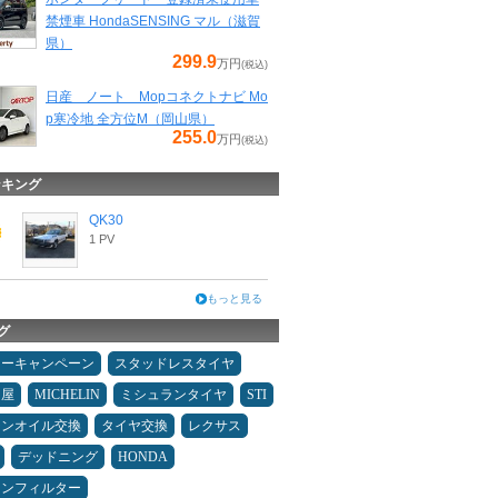
禁煙車 HondaSENSING マル（滋賀
県）
299.9
万円
(税込)
日産 ノート Mopコネクトナビ Mo
p寒冷地 全方位M（岡山県）
255.0
万円
(税込)
ンキング
QK30
1 PV
もっと見る
グ
ターキャンペーン
スタッドレスタイヤ
Ｄ屋
MICHELIN
ミシュランタイヤ
STI
ジンオイル交換
タイヤ交換
レクサス
デッドニング
HONDA
コンフィルター