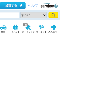
ヘルプ
愛車
イベント
オークション
サーキット
みんカラ＋