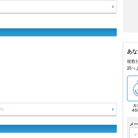
あな
複数
調べ
へ
メー