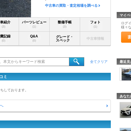
-
中古車の買取・査定相場を調べる
マイペ
愛車紹介
パーツレビュー
整備手帳
フォト
ログ
(3)
(1)
(3)
(1)
様々
燃費記録
Q&A
グレード・
中古車情報
スペック
(0)
(0)
最近見
全てクリア
コミ
待ちしております。
あなた
へ