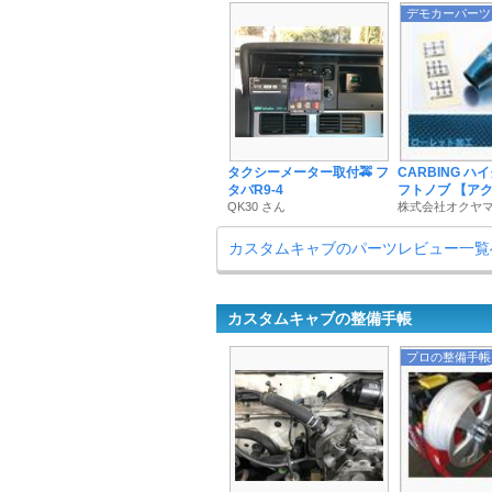
デモカーパーツ
タクシーメーター取付🚕 フ
CARBING ハ
タバR9-4
フトノブ 【ア
QK30 さん
株式会社オクヤマ
カスタムキャブのパーツレビュー一覧
カスタムキャブの整備手帳
プロの整備手帳