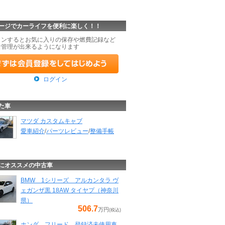
ージでカーライフを便利に楽しく！！
インするとお気に入りの保存や燃費記録など
な管理が出来るようになります
ログイン
た車
マツダ カスタムキャブ
愛車紹介
/
パーツレビュー
/
整備手帳
にオススメの中古車
BMW 1シリーズ アルカンタラ ヴ
ェガンザ黒 18AW タイヤプ（神奈川
県）
506.7
万円
(税込)
ホンダ フリード 登録済未使用車