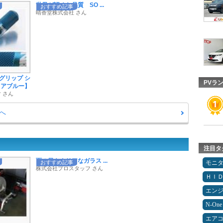
世界が認めた品質 SO ...
おすすめ記事
晴香堂株式会社 さん
イグリップ シ
PVラ
クアブルー】
 さん
へ
注目タ
雨の日もクリアなガラス ...
おすすめ記事
モニ
株式会社プロスタッフ さん
ＨＩ
エン
N-One
エア