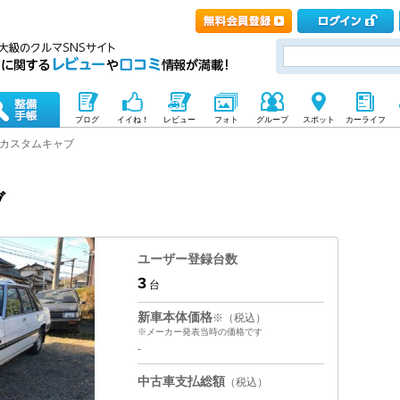
ブログ
イイね！
レビュー
フォト
グループ
スポット
カーライフ
カスタムキャブ
ブ
ユーザー登録台数
3
台
新車本体価格
※（税込）
※メーカー発表当時の価格です
-
中古車支払総額
（税込）