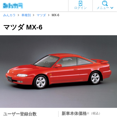
ログイン
メニュー
みんカラ
車種別
マツダ
MX-6
マツダ MX-6
新車本体価格
※
（税込）
ユーザー登録台数