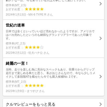
劇レアな一台、 今も乗っている人は大事に してあげて下さい。
標準車(MT_2.5)
おすすめ度 ：
2024年1月13日 - MX-6 TYPE R さん
世紀の迷車
日本では全くといっていいほど売れなかったようですが、アメリカで
はバカ売れしたというのも納得なグランドツアラーであった印象で
す。
標準車(AT_2.5)
おすすめ度 ：
2023年2月12日 - 狂犬ハチ公 さん
綺麗の一言！
当時、走りを楽しむ為に充分なスペックもあり、街乗りからグリップ
走行まで楽しめる車だと思う。 私がおじさんなので、今なら少しリメ
イクして多段階ATを載せたら今でも購入候補No. 1です。
標準車(MT_2.0)
おすすめ度 ：
2023年1月9日 - まつすぴ さん
クルマレビューをもっと見る