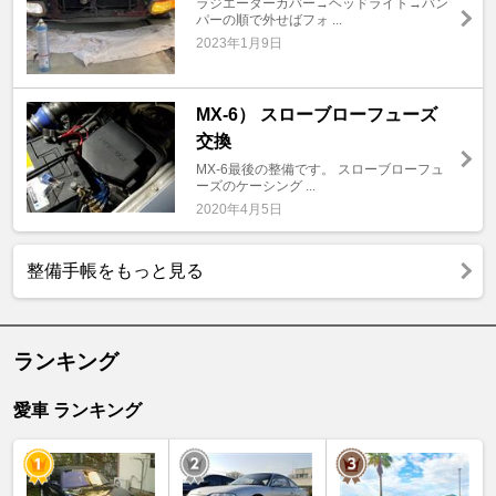
ラジエーターカバー→ヘッドライト→バン
パーの順で外せばフォ ...
2023年1月9日
MX-6） スローブローフューズ
交換
MX-6最後の整備です。 スローブローフュ
ーズのケーシング ...
2020年4月5日
整備手帳をもっと見る
ランキング
愛車 ランキング