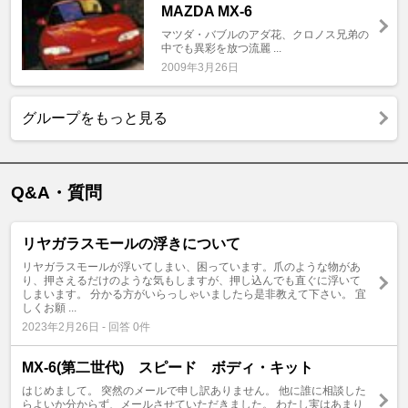
MAZDA MX-6
マツダ・バブルのアダ花、クロノス兄弟の
中でも異彩を放つ流麗 ...
2009年3月26日
グループをもっと見る
Q&A・質問
リヤガラスモールの浮きについて
リヤガラスモールが浮いてしまい、困っています。爪のような物があ
り、押さえるだけのような気もしますが、押し込んでも直ぐに浮いて
しまいます。 分かる方がいらっしゃいましたら是非教えて下さい。 宜
しくお願 ...
2023年2月26日 - 回答 0件
MX-6(第二世代) スピード ボディ・キット
はじめまして。 突然のメールで申し訳ありません。 他に誰に相談した
らよいか分からず、メールさせていただきました。 わたし実はあまり