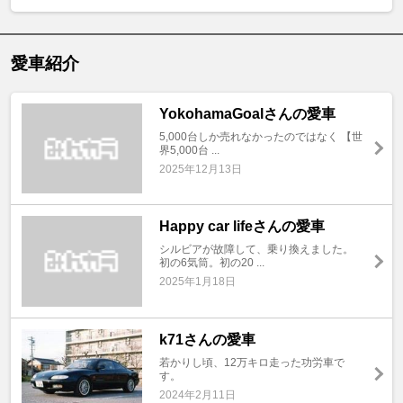
愛車紹介
YokohamaGoalさんの愛車
5,000台しか売れなかったのではなく 【世
界5,000台 ...
2025年12月13日
Happy car lifeさんの愛車
シルビアが故障して、乗り換えました。
初の6気筒。初の20 ...
2025年1月18日
k71さんの愛車
若かりし頃、12万キロ走った功労車で
す。
2024年2月11日