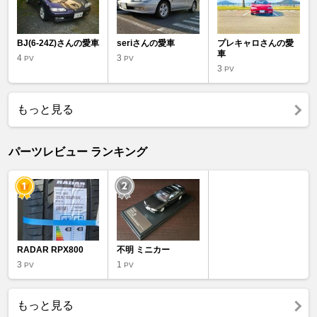
BJ(6-24Z)さんの愛車
seriさんの愛車
プレキャロさんの愛
車
4
3
PV
PV
3
PV
もっと見る
パーツレビュー ランキング
RADAR RPX800
不明 ミニカー
3
1
PV
PV
もっと見る