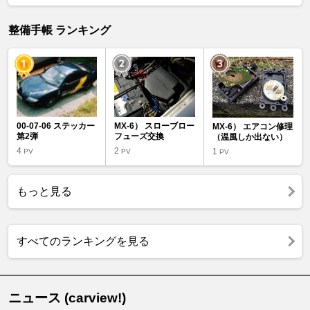
整備手帳 ランキング
00-07-06 ステッカー
MX-6） スローブロー
MX-6） エアコン修理
第2弾
フューズ交換
（温風しか出ない）
4
2
1
PV
PV
PV
もっと見る
すべてのランキングを見る
ニュース (carview!)