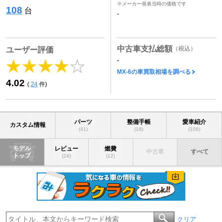
※メーカー発表当時の価格です
108
台
-
中古車支払総額
（税込）
ユーザー評価
-
MX-6の車買取相場を調べる
4.02
(
24
件)
パーツ
整備手帳
愛車紹介
カスタム情報
(41)
(18)
(108)
モデル
レビュー
燃費
中古車
すべて
トップ
(24)
(12)
クリア