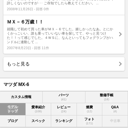
詳しくないのですが･･･ ご存知でしたら教えてください。 ...
2008年11月26日 - 回答 0件
ＭＸ－６万歳！！
就職して初めて買った車がＭＸ－６でした。嬉しかったなあ。とにか
くかっこいい、誰も乗っていいない車を探してて、やっと見つけ
た！！って感じでした。４ＷＳに、なんといってもフォグランプがハ
ンドルに連動して ...
2007年8月23日 - 回答 11件
もっと見る
マツダ MX-6
パーツ
整備手帳
カスタム情報
(41)
(18)
モデル
愛車紹介
レビュー
燃費
Q&A
トップ
(108)
(24)
(12)
(4)
フォト
ブログ
スペック
ランキング
中古車
(171)