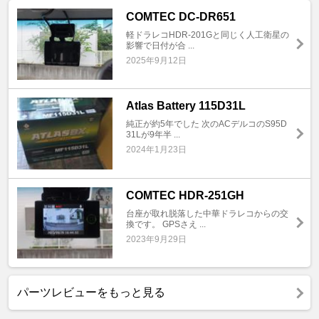
COMTEC DC-DR651
軽ドラレコHDR-201Gと同じく人工衛星の
影響で日付が合 ...
2025年9月12日
Atlas Battery 115D31L
純正が約5年でした 次のACデルコのS95D
31Lが9年半 ...
2024年1月23日
COMTEC HDR-251GH
台座が取れ脱落した中華ドラレコからの交
換です。 GPSさえ ...
2023年9月29日
パーツレビューをもっと見る