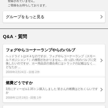
登録されていません。
ご登録をお待ちしております。
グループをもっと見る
Q&A・質問
フォグやらコーナーランプやらのバルブ
ヘッドライトはＨ４なのですが、フォグやらコーナーランプ（スモー
ル？ポジション？）の種類がわかりません… 白っぽい光のバルブに交
換したいのですが、カー用品店の適合表にはトラックの記載はなく…
どなたか ...
2009年2月24日 - 回答 2件
燃費どうですか
3月にディーゼル1.35トン購入しました 皆さんの燃費はどれくらいです
か
2008年12月19日 - 回答 1件