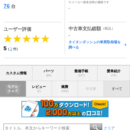
※メーカー発表当時の価格です
76
台
-
中古車支払総額
（税込）
ユーザー評価
-
タイタンダッシュの車買取相場を
調べる
5
(
2
件)
パーツ
整備手帳
愛車紹介
カスタム情報
(96)
(107)
(76)
モデル
レビュー
燃費
中古車
すべて
トップ
(2)
(269)
クリア