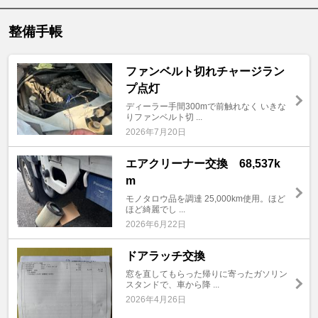
整備手帳
ファンベルト切れチャージラン
プ点灯
ディーラー手間300mで前触れなく いきな
りファンベルト切 ...
2026年7月20日
エアクリーナー交換 68,537k
m
モノタロウ品を調達 25,000km使用。ほど
ほど綺麗でし ...
2026年6月22日
ドアラッチ交換
窓を直してもらった帰りに寄ったガソリン
スタンドで、車から降 ...
2026年4月26日