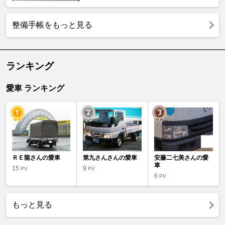
整備手帳をもっと見る
ランキング
愛車 ランキング
ＲＥ龍さんの愛車
第九さんさんの愛車
安藤二七美さんの愛
車
15
9
PV
PV
6
PV
もっと見る