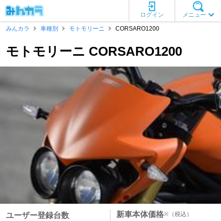
ログイン
メニュー
みんカラ
車種別
モトモリーニ
CORSARO1200
モトモリーニ CORSARO1200
新車本体価格
※
（税込）
ユーザー登録台数