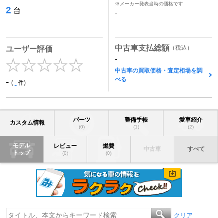
※メーカー発表当時の価格です
2
台
-
中古車支払総額
（税込）
ユーザー評価
-
中古車の買取価格・査定相場を調
べる
-
(
-
件)
パーツ
整備手帳
愛車紹介
カスタム情報
(0)
(1)
(2)
モデル
レビュー
燃費
中古車
すべて
トップ
(0)
(0)
クリア