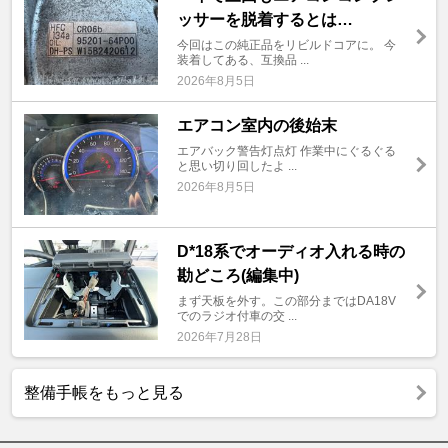
ッサーを脱着するとは…
今回はこの純正品をリビルドコアに。 今
装着してある、互換品 ...
2026年8月5日
エアコン室内の後始末
エアバック警告灯点灯 作業中にぐるぐる
と思い切り回したよ ...
2026年8月5日
D*18系でオーディオ入れる時の
勘どころ(編集中)
まず天板を外す。この部分まではDA18V
でのラジオ付車の交 ...
2026年7月28日
整備手帳をもっと見る