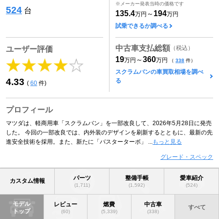
※メーカー発表当時の価格です
524
台
135.4
194
～
万円
万円
試乗できるか調べる
中古車支払総額
（税込）
ユーザー評価
19
360
～
万円
万円
（
338
件）
スクラムバンの車買取相場を調べ
4.33
る
(
60
件)
プロフィール
マツダは、軽商用車「スクラムバン」を一部改良して、2026年5月28日に発売
した。 今回の一部改良では、内外装のデザインを刷新するとともに、最新の先
進安全技術を採用。また、新たに「バスターターボ」 ...
もっと見る
グレード・スペック
パーツ
整備手帳
愛車紹介
カスタム情報
(1,711)
(1,592)
(524)
モデル
レビュー
燃費
中古車
すべて
トップ
(60)
(5,339)
(338)