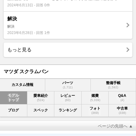
2024年6月13日 - 回答 0件
解決
解決
2023年6月28日 - 回答 1件
もっと見る
マツダ スクラムバン
パーツ
整備手帳
カスタム情報
(1,711)
(1,592)
モデル
愛車紹介
レビュー
燃費
Q&A
トップ
(524)
(60)
(5,339)
(4)
フォト
中古車
ブログ
スペック
ランキング
(369)
(338)
ページの先頭へ ▲