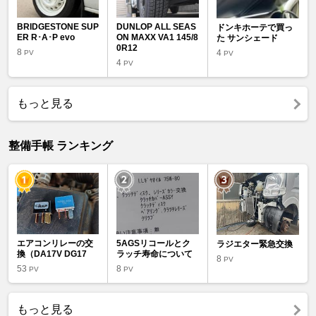
BRIDGESTONE SUP
DUNLOP ALL SEAS
ドンキホーテで買っ
ER R･A･P evo
ON MAXX VA1 145/8
た サンシェード
0R12
8
4
PV
PV
4
PV
もっと見る
整備手帳 ランキング
エアコンリレーの交
5AGSリコールとク
ラジエター緊急交換
換（DA17V DG17
ラッチ寿命について
8
PV
53
8
PV
PV
もっと見る