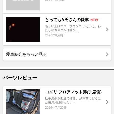
とってもA氏さんの愛車
NEW
ちょい上げ？ローダウン？ いえいえ、わ
たしのカスタムは静か ...
2026年8月8日
愛車紹介をもっと見る
パーツレビュー
コメリ フロアマット(助手席側)
助手席側を西脇で捕獲。 納車前にどうに
か前席分は揃った。 ...
2026年7月20日