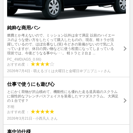
純粋な商用バン
燃費とか考えないので、ミッション以外は全て満足 以前のハイエー
スのような使い方をしたくって購入したものの、現在、軽トラが活
躍しているので、ほぼ出番なし(笑) 今どきの装備がないので気に入
っていますが、休日の買い物などに使う程度になってしまっている
現状では、今後どうなる事やら･･･。 軽トラと２台ま ...
PC_4WD(AGS_0.66)
おすすめ度 ：
2026年7月4日 - 萌えるゴミは火曜日と金曜日＠プニプニ～♪ さん
仕事で使うにも遊び心
とにかく荷物が沢山積めて、機動性にも優れた走る道具箱のスクラム
に個性的なフレンチバスフェイスを装着したマツダスクラム。 大満足
の１台です？
不明
おすすめ度 ：
2026年3月21日 - 小西凡人 さん
車中泊仕様