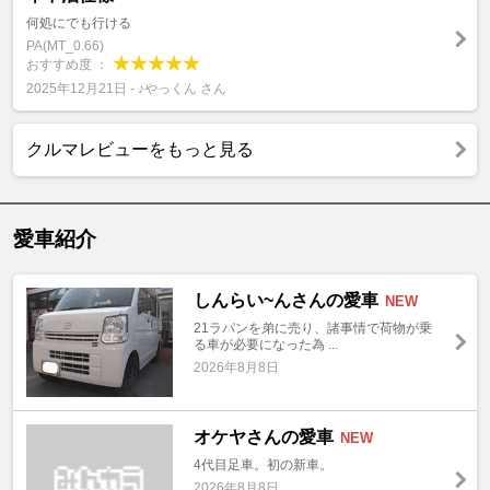
何処にでも行ける
PA(MT_0.66)
おすすめ度 ：
2025年12月21日 - ♪やっくん さん
クルマレビューをもっと見る
愛車紹介
しんらい~んさんの愛車
NEW
21ラパンを弟に売り、諸事情で荷物が乗
る車が必要になった為 ...
2026年8月8日
オケヤさんの愛車
NEW
4代目足車。初の新車。
2026年8月8日