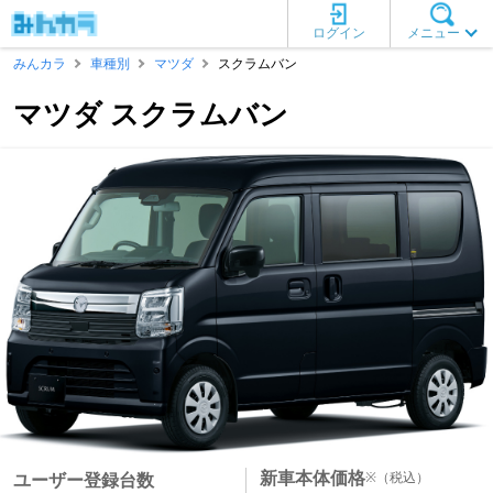
ログイン
メニュー
みんカラ
車種別
マツダ
スクラムバン
マツダ スクラムバン
新車本体価格
※
（税込）
ユーザー登録台数