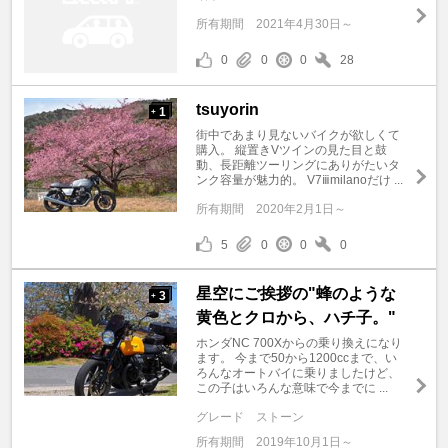
所有期間
2021年4月30日～
0
0
0
28
tsuyorin
1
+
街中であまり見ないバイクが欲しくて
購入。 縦置きVツインの見た目と鼓
動、長距離ツーリングにありがたいタ
ンク容量が魅力的。 V7ⅲmilanoだけ ...
所有期間
2020年2月1日～
5
0
0
0
星空にご挨拶の"蜂のような
3
+
黄色とクロから、ハチ子。"
ホンダNC 700Xからの乗り換えになり
ます。 今まで50から1200ccまで、い
ろんなオートバイに乗りましたけど、
この子はいろんな意味で今までに ...
グレード
ストーン
所有期間
2019年10月1日～