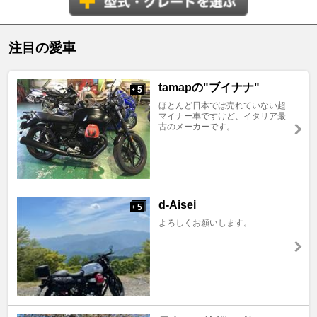
注目の愛車
tamapの"ブイナナ"
5
+
ほとんど日本では売れていない超
マイナー車ですけど、イタリア最
古のメーカーです。
d-Aisei
5
+
よろしくお願いします。