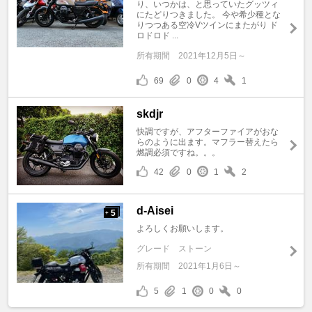
り、いつかは、と思っていたグッツィ
にたどりつきました。 今や希少種とな
りつつある空冷Vツインにまたがり ド
ロドロド ...
所有期間
2021年12月5日～
69
0
4
1
skdjr
快調ですが、アフターファイアがおな
らのように出ます。マフラー替えたら
燃調必須ですね。。。
42
0
1
2
d-Aisei
5
+
よろしくお願いします。
グレード
ストーン
所有期間
2021年1月6日～
5
1
0
0