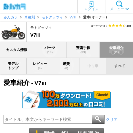
ログイン
メニュー
みんカラ
車種別
モトグッツィ
V7iii
愛車(オーナー)
ユーザー評価：
4.83
モトグッツィ
V7iii
パーツ
整備手帳
愛車紹介
カスタム情報
(10)
(33)
(11)
モデル
レビュー
燃費
中古車
すべて
トップ
(6)
(0)
愛車紹介
- V7iii
クリア