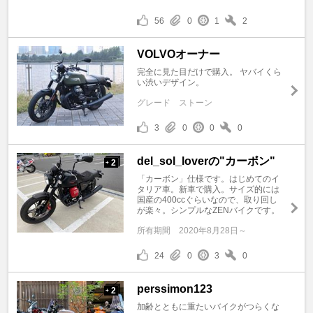
56
0
1
2
VOLVOオーナー
完全に見た目だけで購入。 ヤバイくら
い渋いデザイン。
グレード
ストーン
3
0
0
0
del_sol_loverの"カーボン"
2
+
「カーボン」仕様です。はじめてのイ
タリア車。新車で購入。サイズ的には
国産の400ccぐらいなので、取り回し
が楽々。シンプルなZENバイクです。
所有期間
2020年8月28日～
24
0
3
0
perssimon123
2
+
加齢とともに重たいバイクがつらくな