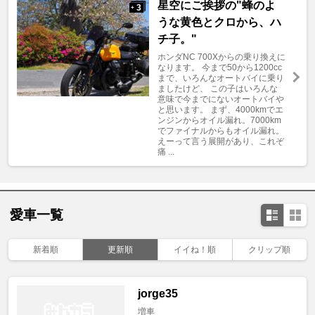
星空にご挨拶の"蜂のよ
3
+
うな黄色とクロから、ハ
チ子。"
ホンダNC 700Xからの乗り換えに
なります。 今まで50から1200cc
まで、いろんなオートバイに乗り
ましたけど、 この子はいろんな
意味で今までにないオートバイや
と思います。 まず、4000kmでエ
ンジンからオイル漏れ。7000km
でファイナルからもオイル漏れ。
えーって言う展開があり、これぞ
痛 ...
愛車一覧
新着順
更新順
イイね！順
クリップ順
jorge35
増車