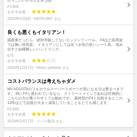
かっこいいから大丈夫👌🙆
F3 800
おすすめ度 ：
2025年5月8日 - KEITA1987 さん
良くも悪くもイタリアン！
国産車だったら、絶対市販してないエンジンフィール。 F4ほど高周波
では無い排気音。 イタリアンにしては足つき性の良いシート高。 攻め
出すと結構難しいハンドリング。
675
おすすめ度 ：
2024年12月7日 - hikaru yamada さん
コストバランスは考えちゃダメ
MV AGUSTAのフルカウルスーパースポーツが気になる方は乗るべきで
す。 特にF4と迷われているなら、ストリートメインであれば圧倒的に
こちらの方が乗りやすくてお勧めです。 最終型のF4と比較するとこの
10年ほどで品質が大きく成長していることをとても感じます。
F3 800
おすすめ度 ：
2024年3月17日 - ツバメ殺法 さん