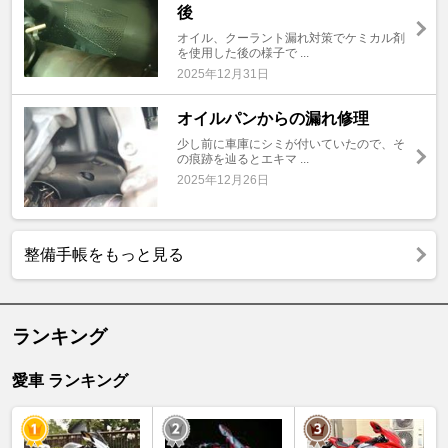
後
オイル、クーラント漏れ対策でケミカル剤
を使用した後の様子で ...
2025年12月31日
オイルパンからの漏れ修理
少し前に車庫にシミが付いていたので、そ
の痕跡を辿るとエキマ ...
2025年12月26日
整備手帳をもっと見る
ランキング
愛車 ランキング