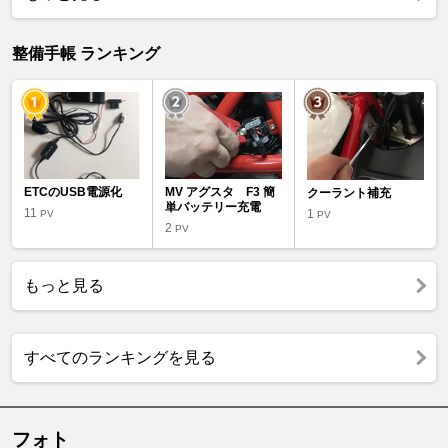
整備手帳 ランキング
ETCのUSB電源化
MV アグスタ F3 簡
クーラント補充
単バッテリー充電
11
1
PV
PV
2
PV
もっと見る
すべてのランキングを見る
フォト