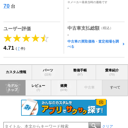
※メーカー発表当時の価格です
70
台
-
中古車支払総額
（税込）
ユーザー評価
-
中古車の買取価格・査定相場を調
べる
4.71
(
7
件)
パーツ
整備手帳
愛車紹介
カスタム情報
(119)
(97)
(70)
モデル
レビュー
燃費
中古車
すべて
トップ
(7)
(378)
クリア