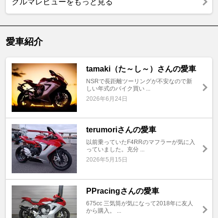
クルマレビューをもっと見る
愛車紹介
tamaki（た～し～）さんの愛車
NSRで長距離ツーリングが不安なので新
しい年式のバイク買い ...
2026年6月24日
terumoriさんの愛車
以前乗っていたF4RRのマフラーが気に入
っていました。充分 ...
2026年5月15日
PPracingさんの愛車
675cc 三気筒が気になって2018年に友人
から購入。 ...