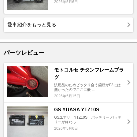
2026年5月6日
愛車紹介をもっと見る
パーツレビュー
モトコルセ チタンフレームプラ
グ
汎用品のためピッタリ合う箇所がF3には
無かったのでここに嵌 ...
2026年5月15日
GS YUASA YTZ10S
GSユアサ YTZ10S パッテリー バッテ
リーが終わっ ...
2026年5月6日