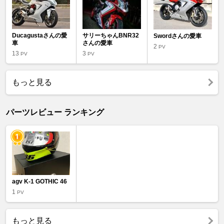
Ducagustaさんの愛
サリーちゃんBNR32
Swordさんの愛車
車
さんの愛車
2
PV
13
3
PV
PV
もっと見る
パーツレビュー ランキング
agv K-1 GOTHIC 46
1
PV
もっと見る