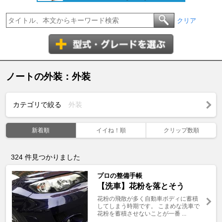
クリア
ノートの外装：外装
カテゴリで絞る
外装
新着順
イイね！順
クリップ数順
324
件見つかりました
プロの整備手帳
【洗車】花粉を落とそう
花粉の飛散が多く自動車ボディに蓄積
してしまう時期です。 こまめな洗車で
花粉を蓄積させないことが一番 ...