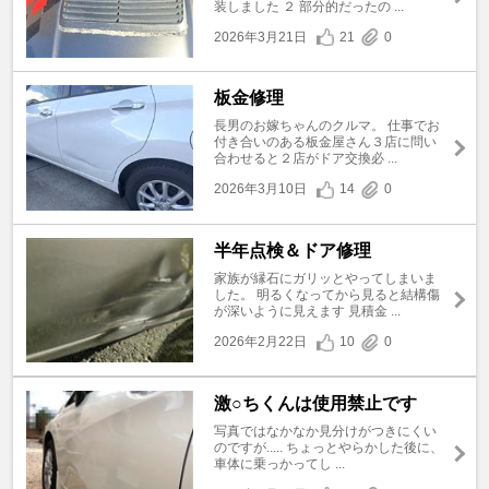
装しました ２ 部分的だったの ...
2026年3月21日
21
0
板金修理
長男のお嫁ちゃんのクルマ。 仕事でお
付き合いのある板金屋さん３店に問い
合わせると２店がドア交換必 ...
2026年3月10日
14
0
半年点検＆ドア修理
家族が縁石にガリッとやってしまいま
した。 明るくなってから見ると結構傷
が深いように見えます 見積金 ...
2026年2月22日
10
0
激○ちくんは使用禁止です
写真ではなかなか見分けがつきにくい
のですが..... ちょっとやらかした後に、
車体に乗っかってし ...