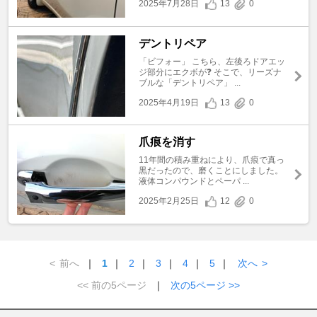
2025年7月28日
13
0
デントリペア
「ビフォー」 こちら、左後ろドアエッ
ジ部分にエクボが❓ そこで、リーズナ
ブルな「デントリペア」 ...
2025年4月19日
13
0
爪痕を消す
11年間の積み重ねにより、爪痕で真っ
黒だったので、磨くことにしました。
液体コンパウンドとペーパ ...
2025年2月25日
12
0
<
前へ
｜
1
｜
2
｜
3
｜
4
｜
5
｜
次へ
>
<< 前の5ページ
｜
次の5ページ >>