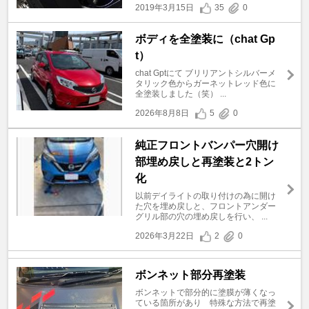
2019年3月15日
35
0
ボディを全塗装に（chat Gp
t）
chat Gptにて ブリリアントシルバーメ
タリック色からガーネットレッド色に
全塗装しました（笑） ...
2026年8月8日
5
0
純正フロントバンパー穴開け
部埋め戻しと再塗装と2トン
化
以前デイライトの取り付けの為に開け
た穴を埋め戻しと、フロントアンダー
グリル部の穴の埋め戻しを行い、 ...
2026年3月22日
2
0
ボンネット部分再塗装
ボンネットで部分的に塗膜が薄くなっ
ている箇所があり 特殊な方法で再塗