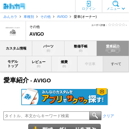
ログイン
メニュー
みんカラ
車種別
その他
AVIGO
愛車(オーナー)
ユーザー評価：
-
その他
AVIGO
パーツ
整備手帳
愛車紹介
カスタム情報
(0)
(0)
(1)
モデル
レビュー
燃費
中古車
すべて
トップ
(0)
(0)
愛車紹介
- AVIGO
クリア