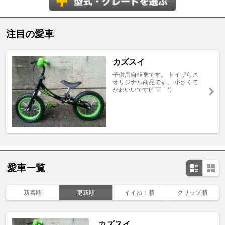
注目の愛車
カズスイ
子供用自転車です。 トイザらス
オリジナル商品です。 小さくて
かわいいです(*´▽｀*)
愛車一覧
新着順
更新順
イイね！順
クリップ順
カズスイ