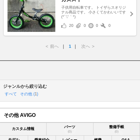
子供用自転車です。 トイザらスオリジ
ナル商品です。 小さくてかわいいです
(*´▽｀*)
20
0
0
0
<
前へ
｜
1
｜
次へ
>
ジャンルから絞り込む
すべて
その他 (
1
)
その他 AVIGO
パーツ
整備手帳
カスタム情報
(0)
(0)
モデル
愛車紹介
レビュー
燃費
Q&A