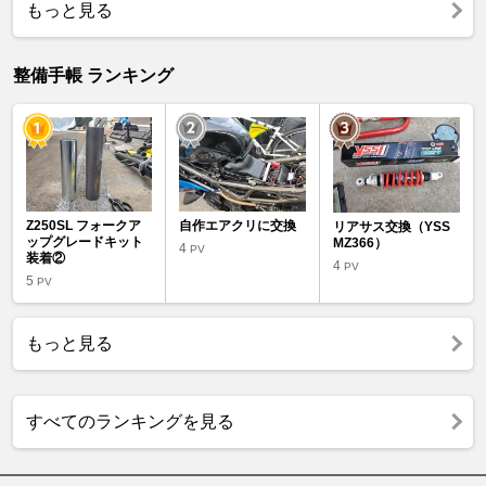
もっと見る
整備手帳 ランキング
Z250SL フォークア
自作エアクリに交換
リアサス交換（YSS
ップグレードキット
MZ366）
4
PV
装着②
4
PV
5
PV
もっと見る
すべてのランキングを見る