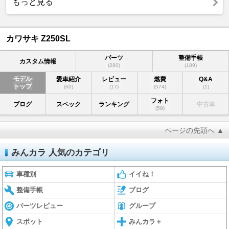
もっと見る
カワサキ Z250SL
パーツ
整備手帳
カスタム情報
(280)
(189)
モデル
愛車紹介
レビュー
燃費
Q&A
トップ
(60)
(17)
(574)
(1)
フォト
ブログ
スペック
ランキング
中古車
(59)
ページの先頭へ ▲
みんカラ 人気のカテゴリ
車種別
イイね！
整備手帳
ブログ
パーツレビュー
グループ
スポット
みんカラ＋