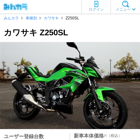
ログイン
メニュー
みんカラ
車種別
カワサキ
Z250SL
カワサキ Z250SL
新車本体価格
※
（税込）
ユーザー登録台数