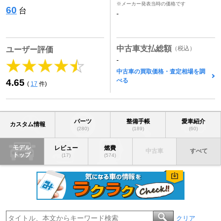
※メーカー発表当時の価格です
60
台
-
中古車支払総額
（税込）
ユーザー評価
-
中古車の買取価格・査定相場を調
べる
4.65
(
17
件)
パーツ
整備手帳
愛車紹介
カスタム情報
(280)
(189)
(60)
モデル
レビュー
燃費
中古車
すべて
トップ
(17)
(574)
クリア