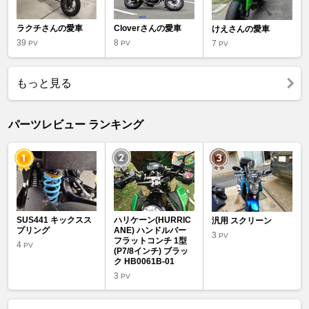
ラクチさんの愛車
Cloverさんの愛車
けえさんの愛車
39
8
7
PV
PV
PV
もっと見る
パーツレビュー ランキング
SUS441 キックスス
ハリケーン(HURRIC
汎用 スクリーン
プリング
ANE) ハンドルバー
3
PV
フラットコンチ 1型
4
PV
(P7/8インチ) ブラッ
ク HB0061B-01
3
PV