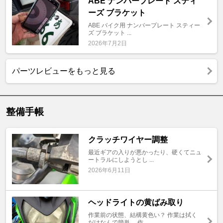
ABE ナンバープレート スティ
ーズ ブラケット
ABE バイク用 ナンバープレート スティー
ズ ブラケット ...
2026年7月2日
パーツレビューをもっと見る
整備手帳
クラッチワイヤー調整
最近ギアの入りが悪かったり、硬くてニュ
ートラルにしようとし ...
2026年6月11日
ヘッドライトの黄ばみ取り
作業前の状態、結構黄色い？ 作業は拭く
だけなんで簡単。 作 ...