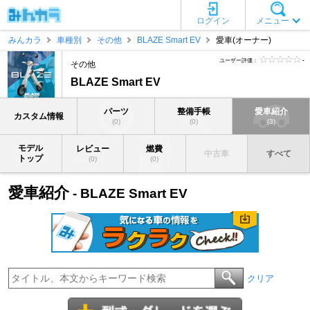
ログイン
メニュー
みんカラ
車種別
その他
BLAZE Smart EV
愛車(オーナー)
ユーザー評価：
-
その他
BLAZE Smart EV
パーツ
整備手帳
愛車紹介
カスタム情報
(0)
(0)
(3)
モデル
レビュー
燃費
中古車
すべて
トップ
(0)
(0)
愛車紹介
- BLAZE Smart EV
クリア