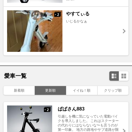
やすてぃる
2
+
いじるかなぁ
愛車一覧
新着順
更新順
イイね！順
クリップ順
ぱぱさん883
2
+
引越しを機に気になっていた電動バイ
クを導入しました。 これはスクーター
の代わりにはならないな〜も言うのが
第一印象。 地方の路地やサブ道路が限