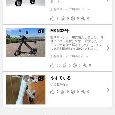
界。 ギ ...
所有期間
2023年9月19日～
7
0
0
0
MKN32号
3
+
通勤＆レジャー用に購入しました。 電
動バイク（原付）です。 注文したら3
日位で宅急便で届きました(・_・;) フ
ル充電3.5時間で約30Km走れま ...
所有期間
2023年6月2日～
55
0
0
0
やすてぃる
2
+
いじるかなぁ
5
0
0
0