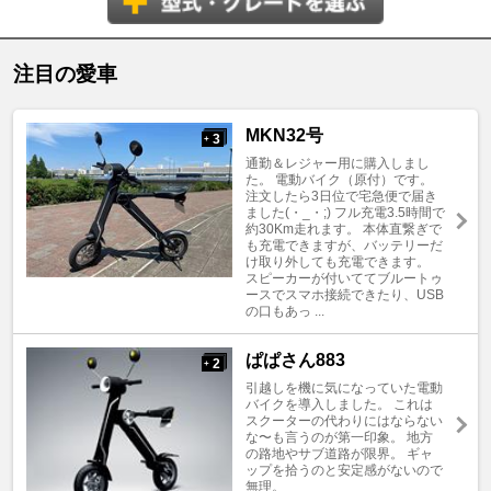
注目の愛車
MKN32号
3
+
通勤＆レジャー用に購入しまし
た。 電動バイク（原付）です。
注文したら3日位で宅急便で届き
ました(・_・;) フル充電3.5時間で
約30Km走れます。 本体直繋ぎで
も充電できますが、バッテリーだ
け取り外しても充電できます。
スピーカーが付いててブルートゥ
ースでスマホ接続できたり、USB
の口もあっ ...
ぱぱさん883
2
+
引越しを機に気になっていた電動
バイクを導入しました。 これは
スクーターの代わりにはならない
な〜も言うのが第一印象。 地方
の路地やサブ道路が限界。 ギャ
ップを拾うのと安定感がないので
無理。