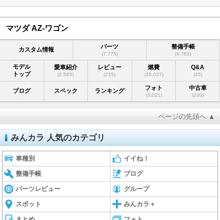
マツダ AZ-ワゴン
パーツ
整備手帳
カスタム情報
(7,775)
(4,782)
モデル
愛車紹介
レビュー
燃費
Q&A
トップ
(2,565)
(215)
(10,037)
(45)
フォト
中古車
ブログ
スペック
ランキング
(3,021)
(230)
ページの先頭へ ▲
みんカラ 人気のカテゴリ
車種別
イイね！
整備手帳
ブログ
パーツレビュー
グループ
スポット
みんカラ＋
まとめ
フォト