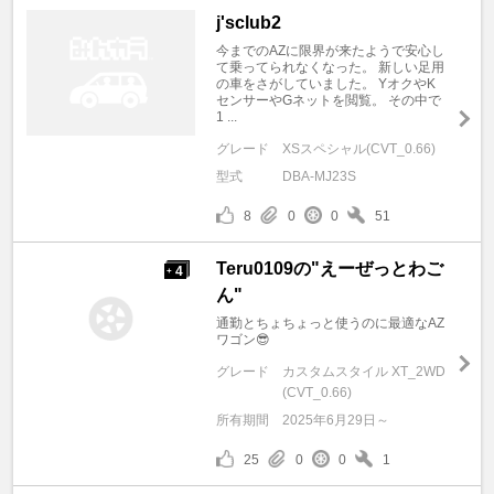
j'sclub2
今までのAZに限界が来たようで安心し
て乗ってられなくなった。 新しい足用
の車をさがしていました。 YオクやK
センサーやGネットを閲覧。 その中で
1 ...
グレード
XSスペシャル(CVT_0.66)
型式
DBA-MJ23S
8
0
0
51
Teru0109の"えーぜっとわご
4
+
ん"
通勤とちょちょっと使うのに最適なAZ
ワゴン😎
グレード
カスタムスタイル XT_2WD
(CVT_0.66)
所有期間
2025年6月29日～
25
0
0
1