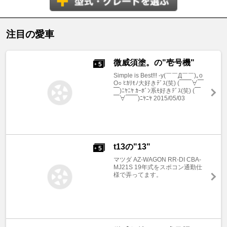
注目の愛車
微威須塗。の"壱号機"
5
+
Simple is Best!!! -y(￣￣Д￣￣)｡o
O○ ﾋｶﾘﾓﾉ大好きﾃﾞｽ(笑) (￣￣∀￣
￣)ﾆﾔﾆﾔ ｶｰﾎﾞﾝ系ﾓ好きﾃﾞｽ(笑) (￣
￣∀￣￣)ﾆﾔﾆﾔ 2015/05/03
t13の"13"
5
+
マツダ AZ-WAGON RR-DI CBA-
MJ21S 19年式をスポコン通勤仕
様で弄ってます。