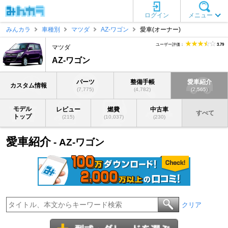
ログイン
メニュー
みんカラ
車種別
マツダ
AZ-ワゴン
愛車(オーナー)
ユーザー評価：
3.79
マツダ
AZ-ワゴン
パーツ
整備手帳
愛車紹介
カスタム情報
(7,775)
(4,782)
(2,565)
モデル
レビュー
燃費
中古車
すべて
トップ
(215)
(10,037)
(230)
愛車紹介
- AZ-ワゴン
クリア