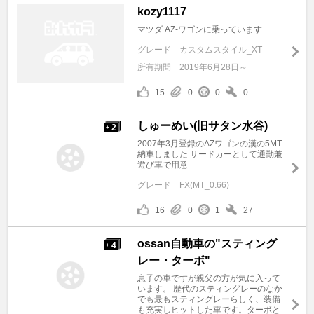
kozy1117
マツダ AZ-ワゴンに乗っています
グレード
カスタムスタイル_XT
所有期間
2019年6月28日～
15
0
0
0
しゅーめい(旧サタン水谷)
2
+
2007年3月登録のAZワゴンの漢の5MT
納車しました サードカーとして通勤兼
遊び車で用意
グレード
FX(MT_0.66)
16
0
1
27
ossan自動車の"スティング
4
+
レー・ターボ"
息子の車ですが親父の方が気に入って
います。 歴代のスティングレーのなか
でも最もスティングレーらしく、装備
も充実しヒットした車です。ターボと