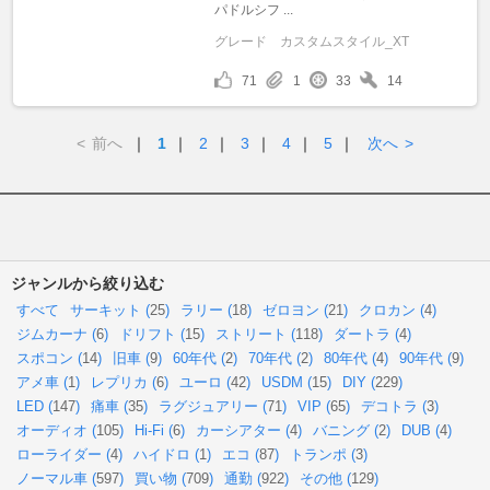
パドルシフ ...
グレード
カスタムスタイル_XT
71
1
33
14
<
前へ
｜
1
｜
2
｜
3
｜
4
｜
5
｜
次へ
>
ジャンルから絞り込む
すべて
サーキット (
25
)
ラリー (
18
)
ゼロヨン (
21
)
クロカン (
4
)
ジムカーナ (
6
)
ドリフト (
15
)
ストリート (
118
)
ダートラ (
4
)
スポコン (
14
)
旧車 (
9
)
60年代 (
2
)
70年代 (
2
)
80年代 (
4
)
90年代 (
9
)
アメ車 (
1
)
レプリカ (
6
)
ユーロ (
42
)
USDM (
15
)
DIY (
229
)
LED (
147
)
痛車 (
35
)
ラグジュアリー (
71
)
VIP (
65
)
デコトラ (
3
)
オーディオ (
105
)
Hi-Fi (
6
)
カーシアター (
4
)
バニング (
2
)
DUB (
4
)
ローライダー (
4
)
ハイドロ (
1
)
エコ (
87
)
トランポ (
3
)
ノーマル車 (
597
)
買い物 (
709
)
通勤 (
922
)
その他 (
129
)