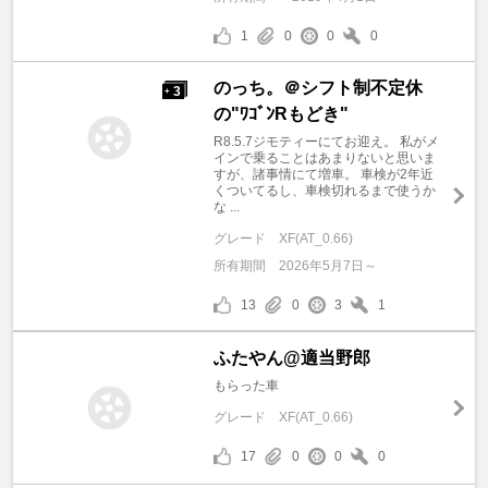
1
0
0
0
のっち。＠シフト制不定休
3
+
の"ﾜｺﾞﾝRもどき"
R8.5.7ジモティーにてお迎え。 私がメ
インで乗ることはあまりないと思いま
すが、諸事情にて増車。 車検が2年近
くついてるし、車検切れるまで使うか
な ...
グレード
XF(AT_0.66)
所有期間
2026年5月7日～
13
0
3
1
ふたやん@適当野郎
もらった車
グレード
XF(AT_0.66)
17
0
0
0