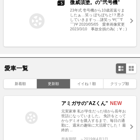
微威須塗。の"弐号機"
5
+
23年式 壱号機から10歳若返りま
したぁ…笑っ ぼちぼちと!？悪さ
していきますっ…謎笑っ Ψ(￣∇
￣)Ψ 2020/05/05 愛車画像変更
2023/3/10 事故全損の為( ；∀；)
愛車一覧
新着順
更新順
イイね！順
クリップ順
アミガサの"AZくん"
NEW
元実家車 私が学生だった頃から長年お
世話になっていました。 免許をとって
からデミオを購入するまで、毎日の通
勤に、週末の趣味に大活躍でした！ 最
終的 ...
所有期間
～2019年4月1日