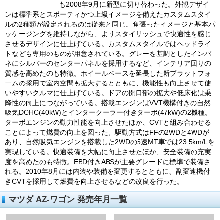
も2008年9月に新型に切り替わった。外観デザイ
ンは標準系とスポーティかつ上級イメージを備えたカスタムスタイ
ルの2種類が設定されるのは従来と同じ。角張ったイメージと基本パ
ッケージングを維持しながら、よりスタイリッシュで快適性を感じ
させるデザインに仕上げている。カスタムスタイルではヘッドライ
トなども専用のものが用意されている。グレーを基調としたインパ
ネにシルバーのセンターパネルを採用するなど、インテリア回りの
質感を高めたのも特徴。ホイールベースを延長した新プラットフォ
ームの採用で室内空間も拡大するとともに、機能性も向上させて使
いやすいクルマに仕上げている。ドアの開口部の拡大や低床化は乗
降性の向上につながっている。搭載エンジンはVVT機構付きの自然
吸気DOHC(40kW)とインタークーラー付きターボ(47kW)の2機種。
ターボエンジンの動力性能を向上させたほか、CVTと組み合わせる
ことによって燃費の向上を図った。駆動方式はFFの2WDと4WDが
あり、自然吸気エンジンを搭載した2WDの5速MT車では23.5km/Lを
実現している。快適装備を大幅に向上させたほか、安全装備の充実
度を高めたのも特徴。EBD付きABSが主要グレードに標準で装備さ
れる。2010年8月には内装や装備を変更するとともに、副変速機付
きCVTを採用して燃費を向上させるなどの改良を行った。
マツダ AZ-ワゴン 発売年月一覧