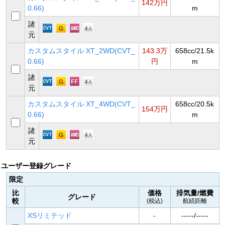
142万円
0.66)
m
諸
元
カスタムスタイル XT_2WD(CVT_
143.3万
658cc/21.5k
0.66)
円
m
諸
元
カスタムスタイル XT_4WD(CVT_
658cc/20.5k
154万円
0.66)
m
諸
元
ユーザー登録グレード
限定
比
価格
排気量/燃費
グレード
較
(税込)
航続距離
XSリミテッド
-
-----/-----