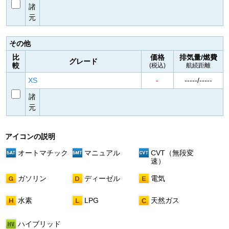
諸
元
その他
比
価格
排気量/燃費
グレード
較
(税込)
航続距離
XS
-
-----/-----
諸
元
アイコンの説明
オートマチック
マニュアル
CVT（無段変
速）
ガソリン
ディーゼル
電気
水素
LPG
天然ガス
ハイブリッド