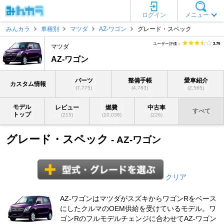
ログイン
メニュー
みんカラ
車種別
マツダ
AZ-ワゴン
グレード・スペック
ユーザー評価：
3.79
マツダ
AZ-ワゴン
パーツ
整備手帳
愛車紹介
カスタム情報
(7,775)
(4,783)
(2,565)
モデル
レビュー
燃費
中古車
すべて
トップ
(215)
(10,038)
(226)
グレード・スペック
- AZ-ワゴン
クリア
AZ-ワゴンはマツダがスズキからワゴンRをベース
にしたクルマのOEM供給を受けているモデル。ワ
ゴンRのフルモデルチェンジに合わせてAZ-ワゴン