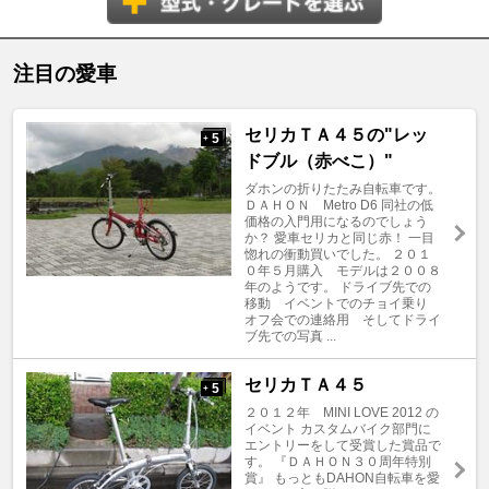
注目の愛車
セリカＴＡ４５の"レッ
5
+
ドブル（赤べこ）"
ダホンの折りたたみ自転車です。
ＤＡＨＯＮ Metro D6 同社の低
価格の入門用になるのでしょう
か？ 愛車セリカと同じ赤！ 一目
惚れの衝動買いでした。 ２０１
０年５月購入 モデルは２００８
年のようです。 ドライブ先での
移動 イベントでのチョイ乗り
オフ会での連絡用 そしてドライ
ブ先での写真 ...
セリカＴＡ４５
5
+
２０１２年 MINI LOVE 2012 の
イベント カスタムバイク部門に
エントリーをして受賞した賞品で
す。 『ＤＡＨＯＮ３０周年特別
賞』 もっともDAHON自転車を愛