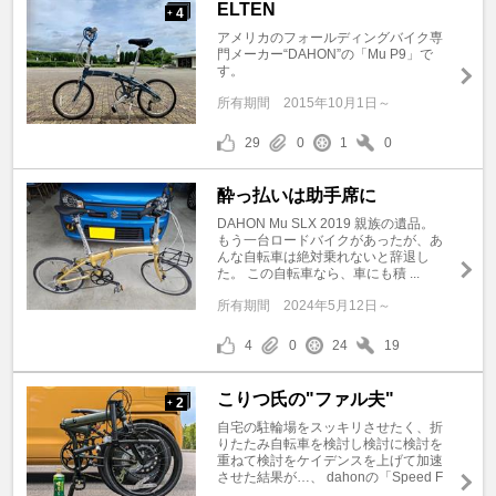
ELTEN
4
+
アメリカのフォールディングバイク専
門メーカー“DAHON”の「Mu P9」で
す。
所有期間
2015年10月1日～
29
0
1
0
酔っ払いは助手席に
DAHON Mu SLX 2019 親族の遺品。
もう一台ロードバイクがあったが、あ
んな自転車は絶対乗れないと辞退し
た。 この自転車なら、車にも積 ...
所有期間
2024年5月12日～
4
0
24
19
こりつ氏の"ファル夫"
2
+
自宅の駐輪場をスッキリさせたく、折
りたたみ自転車を検討し検討に検討を
重ねて検討をケイデンスを上げて加速
させた結果が…、 dahonの「Speed F
...