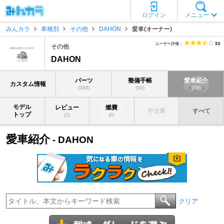
ログイン
メニュー
みんカラ
車種別
その他
DAHON
愛車(オーナー)
ユーザー評価：
3.5
その他
DAHON
パーツ
整備手帳
愛車紹介
カスタム情報
(388)
(90)
(78)
モデル
レビュー
燃費
中古車
すべて
トップ
(2)
(0)
愛車紹介
- DAHON
クリア