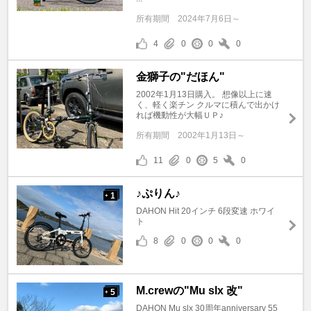
所有期間
2024年7月6日～
4
0
0
0
金獅子の"だほん"
2002年1月13日購入。 想像以上に速
く、軽く楽チン クルマに積んで出かけ
れば機動性が大幅ＵＰ♪
所有期間
2002年1月13日～
11
0
5
0
♪ぷりん♪
1
+
DAHON Hit 20インチ 6段変速 ホワイ
ト
8
0
0
0
M.crewの"Mu slx 改"
5
+
DAHON Mu slx 30周年anniversary 55