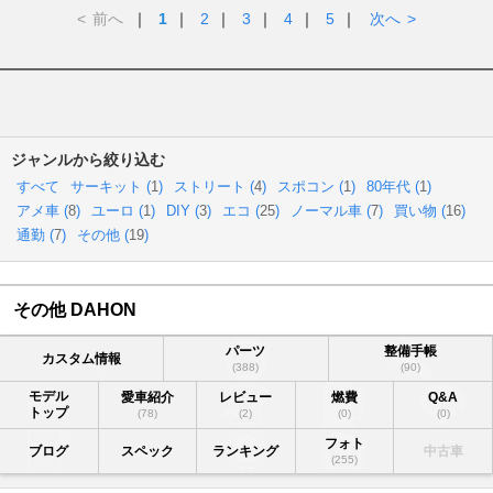
<
前へ
｜
1
｜
2
｜
3
｜
4
｜
5
｜
次へ
>
ジャンルから絞り込む
すべて
サーキット (
1
)
ストリート (
4
)
スポコン (
1
)
80年代 (
1
)
アメ車 (
8
)
ユーロ (
1
)
DIY (
3
)
エコ (
25
)
ノーマル車 (
7
)
買い物 (
16
)
通勤 (
7
)
その他 (
19
)
その他 DAHON
パーツ
整備手帳
カスタム情報
(388)
(90)
モデル
愛車紹介
レビュー
燃費
Q&A
トップ
(78)
(2)
(0)
(0)
フォト
ブログ
スペック
ランキング
中古車
(255)