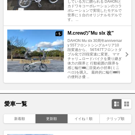
している方に贈られる DAHONと
カドワキコーポレーションのコラ
ボレーションで実現したモデルで
世界に１台のオリジナルモデルで
す。 ...
M.crewの"Mu slx 改"
5
+
DAHON Mu slx 30周年anniversar
y 55Tフロントシングル×リア10
段変速から、 56T/47Tフロントダ
ブル化で20段変速に変更。 ママ
チャリ→ロードバイクを乗り継ぎ
体力の限界と 行動範囲の限界を
感じ輪行🚃に目覚め小径車(ミニ
ベロ)を購入。 最終的に輪行🚃時
の便利さ優 ...
愛車一覧
新着順
更新順
イイね！順
クリップ順