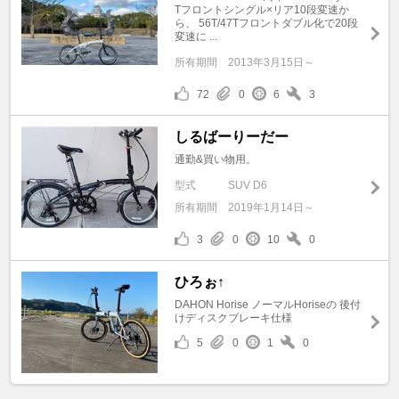
Tフロントシングル×リア10段変速か
ら、 56T/47Tフロントダブル化で20段
変速に ...
所有期間
2013年3月15日～
72
0
6
3
しるばーりーだー
通勤&買い物用。
型式
SUV D6
所有期間
2019年1月14日～
3
0
10
0
ひろぉ↑
DAHON Horise ノーマルHoriseの 後付
けディスクブレーキ仕様
5
0
1
0