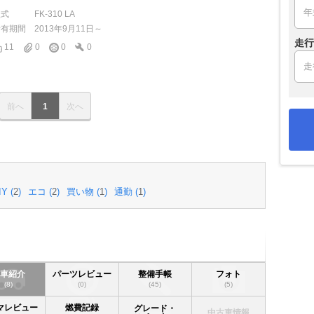
型式
FK-310 LA
所有期間
2013年9月11日～
走行
11
0
0
0
前へ
1
次へ
IY (
2
)
エコ (
2
)
買い物 (
1
)
通勤 (
1
)
愛車紹介
パーツレビュー
整備手帳
フォト
(8)
(0)
(45)
(5)
マレビュー
燃費記録
グレード・
中古車情報