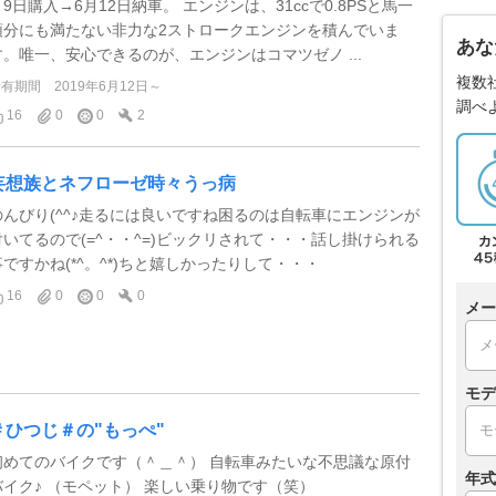
月9日購入→6月12日納車。 エンジンは、31ccで0.8PSと馬一
頭分にも満たない非力な2ストロークエンジンを積んでいま
あな
す。唯一、安心できるのが、エンジンはコマツゼノ ...
複数
所有期間
2019年6月12日～
調べ
16
0
0
2
妄想族とネフローゼ時々うっ病
のんびり(^^♪走るには良いですね困るのは自転車にエンジンが
付いてるので(=^・・^=)ビックリされて・・・話し掛けられる
事ですかね(*^。^*)ちと嬉しかったりして・・・
16
0
0
0
メー
モデ
＃ひつじ＃の"もっぺ"
初めてのバイクです（＾＿＾） 自転車みたいな不思議な原付
年式
バイク♪ （モペット） 楽しい乗り物です（笑）