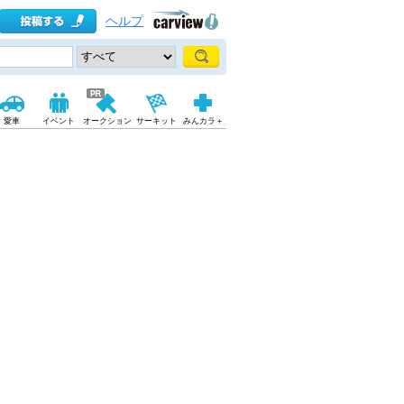
ヘルプ
愛車
イベント
オークション
サーキット
みんカラ＋