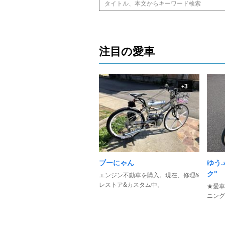
注目の愛車
3
+
ブーにゃん
ゆう.
ク"
エンジン不動車を購入。現在、修理&
レストア&カスタム中。
★愛車
ニング 