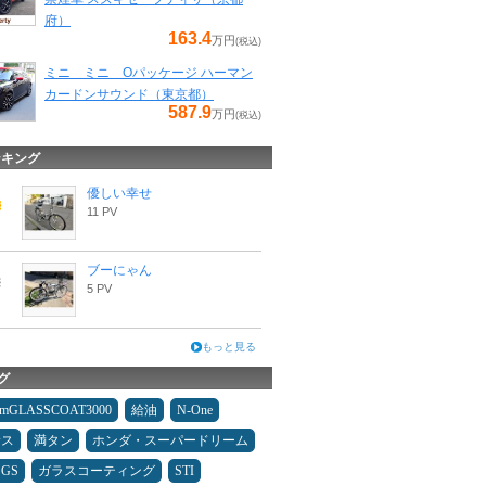
府）
163.4
万円
(税込)
ミニ ミニ Oパッケージ ハーマン
カードンサウンド（東京都）
587.9
万円
(税込)
ンキング
優しい幸せ
11 PV
ブーにゃん
5 PV
もっと見る
グ
umGLASSCOAT3000
給油
N-One
サス
満タン
ホンダ・スーパードリーム
GS
ガラスコーティング
STI