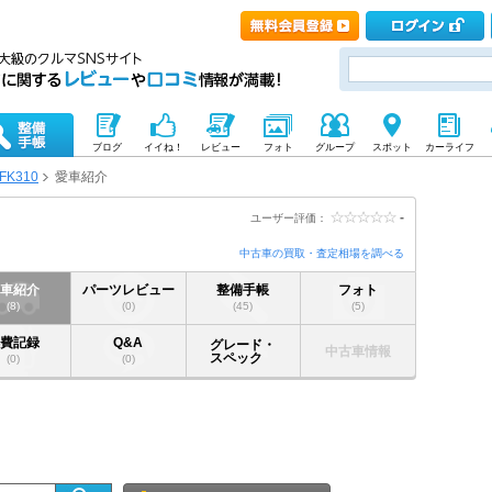
ブログ
イイね！
レビュー
フォト
グループ
スポット
カーライフ
FK310
愛車紹介
-
ユーザー評価：
中古車の買取・査定相場を調べる
愛車紹介
パーツレビュー
整備手帳
フォト
(8)
(0)
(45)
(5)
燃費記録
Q&A
グレード・
中古車情報
スペック
(0)
(0)