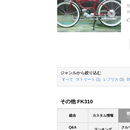
ジャンルから絞り込む
すべて
ストリート (
1
)
レプリカ (
3
)
D
その他 FK310
総合
カスタム情報
Q&A
クル
ランキング