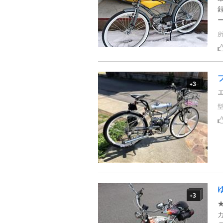
3
+
3
+