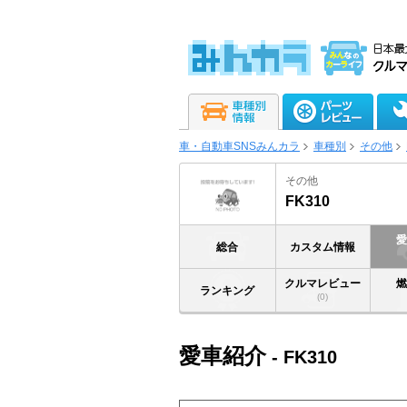
車・自動車SNSみんカラ
車種別
その他
その他
FK310
総合
カスタム情報
クルマレビュー
ランキング
(0)
愛車紹介
- FK310