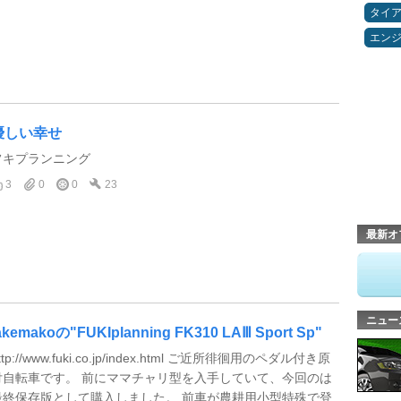
タイ
エン
優しい幸せ
フキプランニング
3
0
0
23
最新オ
ニュー
akemakoの"FUKIplanning FK310 LAⅢ Sport Sp"
ttp://www.fuki.co.jp/index.html ご近所徘徊用のペダル付き原
付自転車です。 前にママチャリ型を入手していて、今回のは
最終保存版として購入しました。 前車が農耕用小型特殊で登