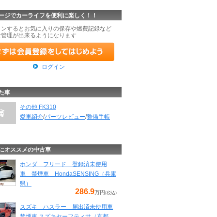
ージでカーライフを便利に楽しく！！
インするとお気に入りの保存や燃費記録など
な管理が出来るようになります
ログイン
た車
その他 FK310
愛車紹介
/
パーツレビュー
/
整備手帳
にオススメの中古車
ホンダ フリード 登録済未使用
車 禁煙車 HondaSENSING（兵庫
県）
286.9
万円
(税込)
スズキ ハスラー 届出済未使用車
禁煙車 スズキセーフティサ（京都