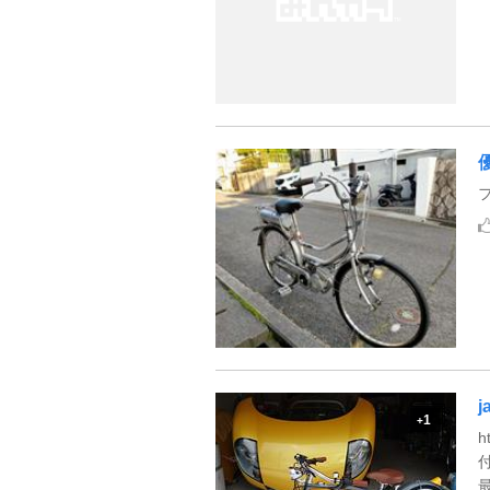
j
1
+
h