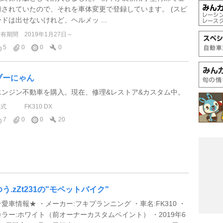
録されていたので、それを車体変更で登録しています。 (スピ
ードは出せないけれど、ヘルメッ ...
所有期間
2019年1月27日～
5
0
0
0
ブーにゃん
エンジン不動車を購入。現在、修理&レストア&カスタム中。
型式
FK310 DX
7
0
0
20
ゆう.zZt231の"モペットバイク"
★愛車情報★ ・メーカー:フキプランニング ・車名:FK310 ・
カラー:ホワイト（前オーナーカスタムペイント） ・2019年6