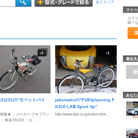
全てクリア
マイペ
ログ
様々
3
1
+
+
最近見
あなた
zZt231の"モペットバイ
jakemakoの"FUKIplanning F
K310 LAⅢ Sport Sp"
情報★ ・メーカー:フキプラン
http://www.fuki.co.jp/index.html ...
・車名:FK310 ・カ ...