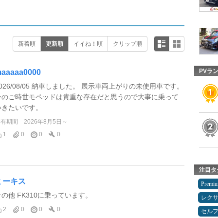
新着順
更新順
イイね！順
クリップ順
PVラ
aaaaa0000
2026/08/05 納車しました。 展示車両上がりの未使用車です。
今のご時世モペッドは貴重な存在だと思うので大事に乗って
いきたいです。
所有期間
2026年8月5日～
1
0
0
0
注目タ
ミーキス
Premi
その他 FK310に乗っています。
レク
2
0
0
0
セルフ