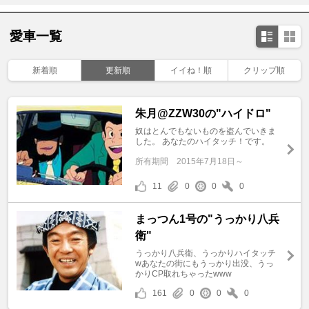
愛車一覧
新着順
更新順
イイね！順
クリップ順
朱月@ZZW30の"ハイドロ"
奴はとんでもないものを盗んでいきま
した。 あなたのハイタッチ！です。
所有期間
2015年7月18日～
11
0
0
0
まっつん1号の"うっかり八兵
衛"
うっかり八兵衛、うっかりハイタッチ
wあなたの街にもうっかり出没、うっ
かりCP取れちゃったwww
161
0
0
0