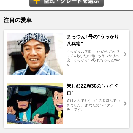
注目の愛車
まっつん1号の"うっかり
八兵衛"
うっかり八兵衛、うっかりハイタ
ッチwあなたの街にもうっかり出
没、うっかりCP取れちゃったww
w
朱月@ZZW30の"ハイド
ロ"
奴はとんでもないものを盗んでい
きました。 あなたのハイタッ
チ！です。