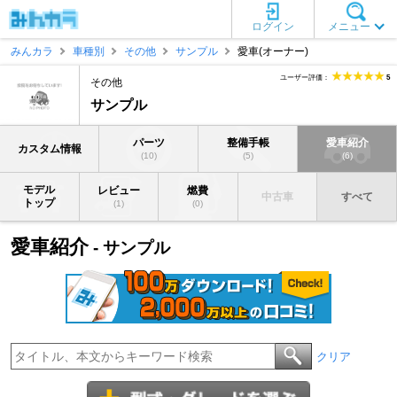
ログイン
メニュー
みんカラ
車種別
その他
サンプル
愛車(オーナー)
ユーザー評価：
5
その他
サンプル
パーツ
整備手帳
愛車紹介
カスタム情報
(10)
(5)
(6)
モデル
レビュー
燃費
中古車
すべて
トップ
(1)
(0)
愛車紹介
- サンプル
クリア