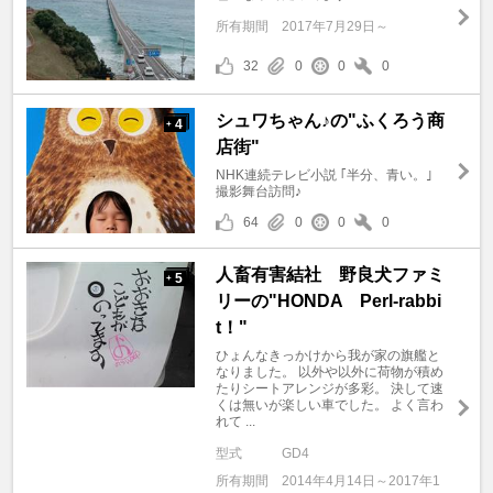
所有期間
2017年7月29日～
32
0
0
0
シュワちゃん♪の"ふくろう商
4
+
店街"
NHK連続テレビ小説 ｢半分、青い。｣
撮影舞台訪問♪
64
0
0
0
人畜有害結社 野良犬ファミ
5
+
リーの"HONDA Perl-rabbi
t！"
ひょんなきっかけから我が家の旗艦と
なりました。 以外や以外に荷物が積め
たりシートアレンジが多彩。 決して速
くは無いが楽しい車でした。 よく言わ
れて ...
型式
GD4
所有期間
2014年4月14日～2017年1