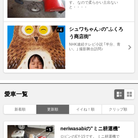
す。 なので柔らかい土出ない
と・・・・
シュワちゃん♪の"ふくろ
4
+
う商店街"
NHK連続テレビ小説 ｢半分、青
い。｣ 撮影舞台訪問♪
愛車一覧
新着順
更新順
イイね！順
クリップ順
neriwasabiの"ミニ耕運機"
5
+
ロビンのEY-15です。 ミニ耕運機で