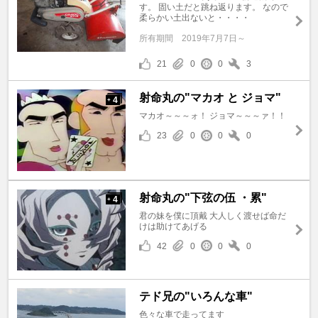
す。 固い土だと跳ね返ります。 なので
柔らかい土出ないと・・・・
所有期間
2019年7月7日～
21
0
0
3
射命丸の"マカオ と ジョマ"
4
+
マカオ～～～ォ！ ジョマ～～～ァ！！
23
0
0
0
射命丸の"下弦の伍 ・累"
4
+
君の妹を僕に頂戴 大人しく渡せば命だ
けは助けてあげる
42
0
0
0
テド兄の"いろんな車"
色々な車で走ってます