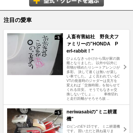
注目の愛車
人畜有害結社 野良犬フ
5
+
ァミリーの"HONDA P
erl-rabbit！"
ひょんなきっかけから我が家の旗
艦となりました。 以外や以外に
荷物が積めたりシートアレンジが
多彩。 決して速くは無いが楽し
い車でした。 よく言われているC
VTの発進時のジャダーは見方を
変えれば「交換時期」を知らせて
くれる目安。 そうでもなきゃ交
換しないでしょ… 車検切れ
と走行距離がそろそろ故 ...
neriwasabiの"ミニ耕運
5
+
機"
ロビンのEY-15です。 ミニ耕運機
です。 固い土だと跳ね返りま