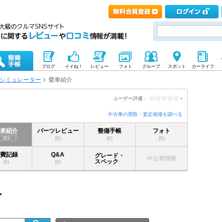
ブログ
イイね！
レビュー
フォト
グループ
スポット
カーライフ
シミュレーター
愛車紹介
-
ユーザー評価：
中古車の買取・査定相場を調べる
愛車紹介
パーツレビュー
整備手帳
フォト
(1)
(0)
(0)
(0)
燃費記録
Q&A
グレード・
中古車情報
スペック
(0)
(0)
ー