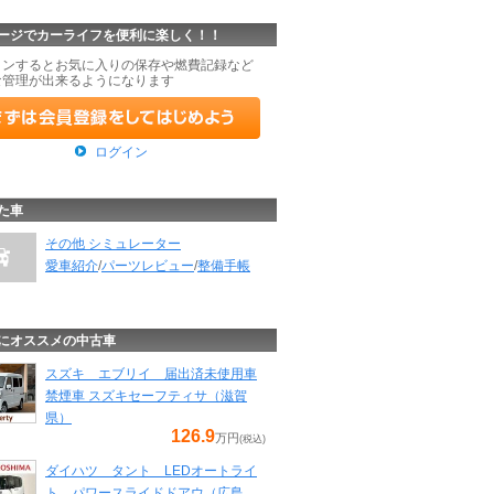
ージでカーライフを便利に楽しく！！
インするとお気に入りの保存や燃費記録など
な管理が出来るようになります
ログイン
た車
その他 シミュレーター
愛車紹介
/
パーツレビュー
/
整備手帳
にオススメの中古車
スズキ エブリイ 届出済未使用車
禁煙車 スズキセーフティサ（滋賀
県）
126.9
万円
(税込)
ダイハツ タント LEDオートライ
ト パワースライドドアウ（広島