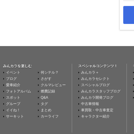
みんカラを楽しむ
スペシャルコンテンツ！
イベント
何シテル？
みんカラ＋
ブログ
さがす
みんカラセレクト
愛車紹介
クルマレビュー
スペシャルブログ
フォトアルバム
燃費記録
みんカラスタッフブログ
スポット
Q&A
みんカラ開発ブログ
グループ
タグ
中古車情報
イイね！
まとめ
車買取・中古車査定
サーキット
カーライフ
キャラクター紹介