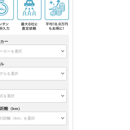
カー
ル
距離（km）