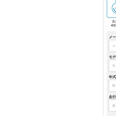
メー
モデ
年式
走行