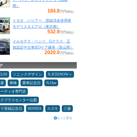
県）
184.8
万円
(税込)
トヨタ ハリアー 登録済未使用車
モデリスタエアロ（東京都）
532.9
万円
(税込)
メルセデス・ベンツ Gクラス 正
規認定中古車/EQケア継承（富山県）
2020.0
万円
(税込)
グ
ELIN
ソニックデザイン
X-ICESNOW＋
Ｄ屋
車検
愛車記念日
N-One
オーディオ専門店
ックプラスセンター山梨
カラ登録記念日
HONDA
スズキ
三菱
もっと見る