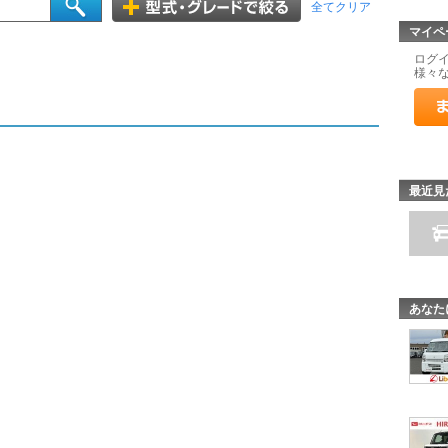
全てクリア
マイペ
ログ
様々
最近見
あなた