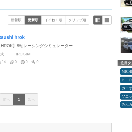
新着順
更新順
イイね！順
クリップ順
tsushi hrok
【HROK】8軸レーシングシミュレーター
型式
HROK-8AF
14
0
0
0
注目タ
MICH
ＨＩ
カー
ソニ
前へ
1
次へ
みん