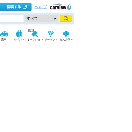
ヘルプ
愛車
イベント
オークション
サーキット
みんカラ＋