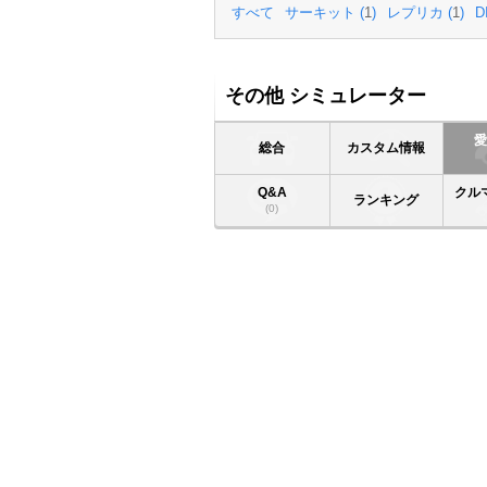
すべて
サーキット (
1
)
レプリカ (
1
)
D
その他 シミュレーター
総合
カスタム情報
Q&A
クル
ランキング
(0)