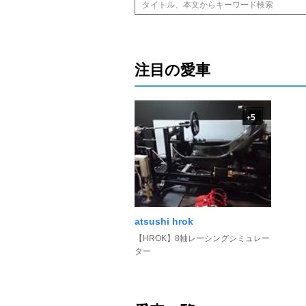
注目の愛車
5
+
atsushi hrok
【HROK】8軸レーシングシミュレー
ター