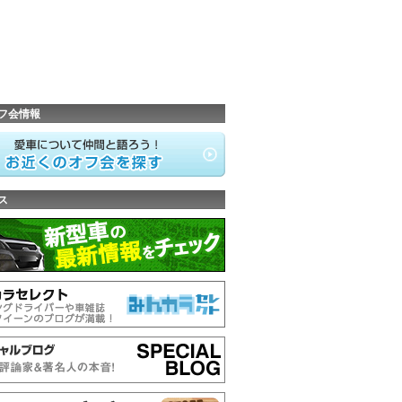
フ会情報
ス