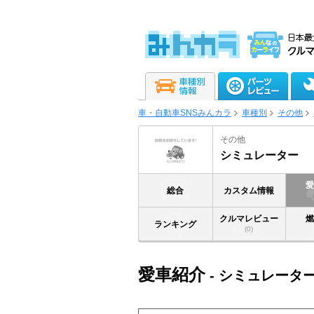
車・自動車SNSみんカラ
車種別
その他
その他
シミュレーター
総合
カスタム情報
クルマレビュー
ランキング
(0)
愛車紹介
- シミュレータ