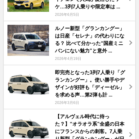
ケ…3列7人乗りや限定車は ...
2026年6月5日
ルノー新型「グランカングー」
は日産「セレナ」の代わりにな
る？ 比べて分かった“国産ミニ
バンにない魅力”と意外 ...
2026年4月19日
即完売となった3列7人乗り「グ
ランカングー」。使い勝手やデ
ザインが好評も「ディーゼル」
を求める声…第2弾も計 ...
2026年3月6日
【アルヴェル時代に待っ
た？】“オラオラ系”全盛の日本
にフランスからの刺客。7人乗
り新型「グランカングー」が日