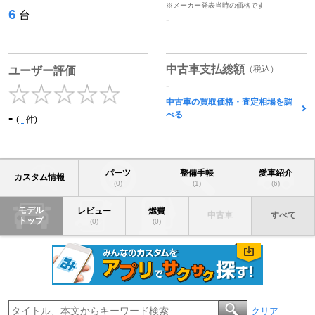
※メーカー発表当時の価格です
6
台
-
中古車支払総額
（税込）
ユーザー評価
-
中古車の買取価格・査定相場を調
べる
-
(
-
件)
パーツ
整備手帳
愛車紹介
カスタム情報
(0)
(1)
(6)
モデル
レビュー
燃費
中古車
すべて
トップ
(0)
(0)
クリア